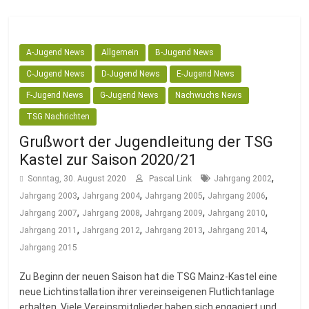
A-Jugend News
Allgemein
B-Jugend News
C-Jugend News
D-Jugend News
E-Jugend News
F-Jugend News
G-Jugend News
Nachwuchs News
TSG Nachrichten
Grußwort der Jugendleitung der TSG
Kastel zur Saison 2020/21
,
Sonntag, 30. August 2020
Pascal Link
Jahrgang 2002
,
,
,
,
Jahrgang 2003
Jahrgang 2004
Jahrgang 2005
Jahrgang 2006
,
,
,
,
Jahrgang 2007
Jahrgang 2008
Jahrgang 2009
Jahrgang 2010
,
,
,
,
Jahrgang 2011
Jahrgang 2012
Jahrgang 2013
Jahrgang 2014
Jahrgang 2015
Zu Beginn der neuen Saison hat die TSG Mainz-Kastel eine
neue Lichtinstallation ihrer vereinseigenen Flutlichtanlage
erhalten. Viele Vereinsmitglieder haben sich engagiert und