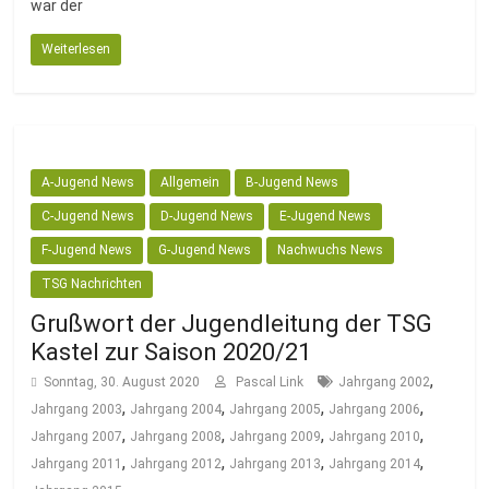
war der
Weiterlesen
A-Jugend News
Allgemein
B-Jugend News
C-Jugend News
D-Jugend News
E-Jugend News
F-Jugend News
G-Jugend News
Nachwuchs News
TSG Nachrichten
Grußwort der Jugendleitung der TSG
Kastel zur Saison 2020/21
,
Sonntag, 30. August 2020
Pascal Link
Jahrgang 2002
,
,
,
,
Jahrgang 2003
Jahrgang 2004
Jahrgang 2005
Jahrgang 2006
,
,
,
,
Jahrgang 2007
Jahrgang 2008
Jahrgang 2009
Jahrgang 2010
,
,
,
,
Jahrgang 2011
Jahrgang 2012
Jahrgang 2013
Jahrgang 2014