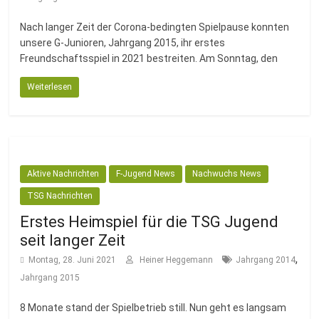
Fussballabteilung
Nach langer Zeit der Corona-bedingten Spielpause konnten
unsere G-Junioren, Jahrgang 2015, ihr erstes
Freundschaftsspiel in 2021 bestreiten. Am Sonntag, den
Weiterlesen
Aktive Nachrichten
F-Jugend News
Nachwuchs News
TSG Nachrichten
Erstes Heimspiel für die TSG Jugend
seit langer Zeit
,
Montag, 28. Juni 2021
Heiner Heggemann
Jahrgang 2014
Jahrgang 2015
8 Monate stand der Spielbetrieb still. Nun geht es langsam