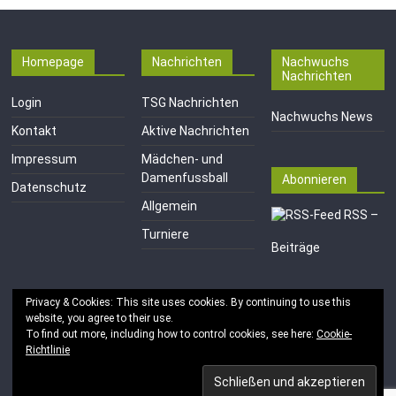
Homepage
Nachrichten
Nachwuchs
Nachrichten
Login
TSG Nachrichten
Nachwuchs News
Kontakt
Aktive Nachrichten
Impressum
Mädchen- und
Damenfussball
Abonnieren
Datenschutz
Allgemein
RSS –
Turniere
Beiträge
Privacy & Cookies: This site uses cookies. By continuing to use this
website, you agree to their use.
To find out more, including how to control cookies, see here:
Cookie-
Richtlinie
Copyright © 2026
TSG 1846 e.V. Mainz-Kastel
. Alle Rechte
vorbehalten.