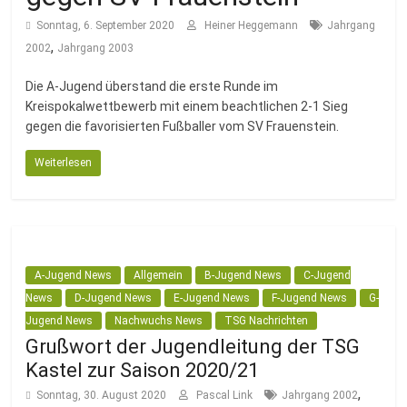
Fussballabteilung
Sonntag, 6. September 2020
Heiner Heggemann
Jahrgang
,
2002
Jahrgang 2003
Die A-Jugend überstand die erste Runde im
Kreispokalwettbewerb mit einem beachtlichen 2-1 Sieg
gegen die favorisierten Fußballer vom SV Frauenstein.
Weiterlesen
A-Jugend News
Allgemein
B-Jugend News
C-Jugend
News
D-Jugend News
E-Jugend News
F-Jugend News
G-
Jugend News
Nachwuchs News
TSG Nachrichten
Grußwort der Jugendleitung der TSG
Kastel zur Saison 2020/21
,
Sonntag, 30. August 2020
Pascal Link
Jahrgang 2002