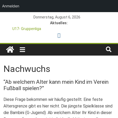
Anmelden
Zum
Donnerstag, August 6, 2026
Inhalt
Aktuelles:
springen
U17- Gruppenliga
*U17-Junioren steigen in die Gruppenliga auf*
47. Otto Walter Pfingstturnier der TSG Kastel
TSG
1. Mai – Charity-Fußballturnier für Hobbymannschaften
Pfingstturnier 23. – 24.05.2026 – Restplätze noch frei
1846
Nachwuchs
e.V.
“Ab welchem Alter kann mein Kind im Verein
Fußball spielen?”
Mainz-
Diese Frage bekommen wir häufig gestellt. Eine feste
Kastel
Altersgrenze gibt es hier nicht. Die jüngste Spielklasse sind
die Bambini (G-Jugend). Ab welchem Alter Ihr Kind in dieser