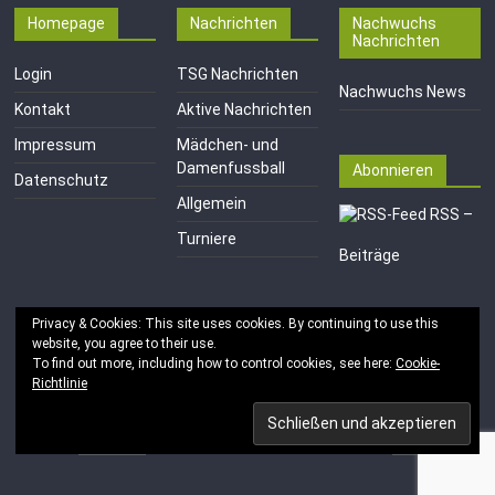
Homepage
Nachrichten
Nachwuchs
Nachrichten
Login
TSG Nachrichten
Nachwuchs News
Kontakt
Aktive Nachrichten
Impressum
Mädchen- und
Damenfussball
Abonnieren
Datenschutz
Allgemein
RSS –
Turniere
Beiträge
Privacy & Cookies: This site uses cookies. By continuing to use this
website, you agree to their use.
To find out more, including how to control cookies, see here:
Cookie-
Richtlinie
Copyright © 2026
TSG 1846 e.V. Mainz-Kastel
. Alle Rechte
vorbehalten.
Theme:
ColorMag
von ThemeGrill. Bereitgestellt von
WordPress
.