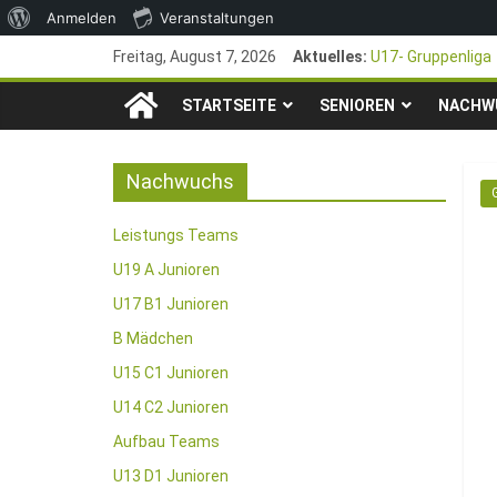
Über
Anmelden
Veranstaltungen
Zum
WordPress
Freitag, August 7, 2026
Aktuelles:
U17- Gruppenliga
Inhalt
*U17-Junioren ste
TSG
springen
STARTSEITE
SENIOREN
47. Otto Walter P
NACHW
1. Mai – Charity-
1846
Pfingstturnier 23
Nachwuchs
e.V.
Leistungs Teams
Mainz-
U19 A Junioren
U17 B1 Junioren
Kastel
B Mädchen
U15 C1 Junioren
Fussballabteilung
U14 C2 Junioren
Aufbau Teams
U13 D1 Junioren