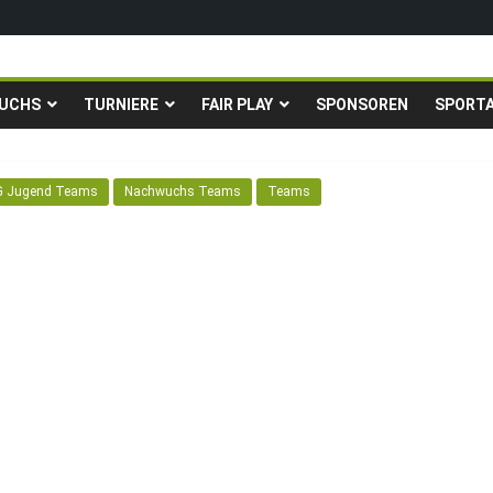
igen in die Gruppenliga auf*
fingstturnier der TSG Kastel
UCHS
TURNIERE
FAIR PLAY
SPONSOREN
SPORT
Fußballturnier für Hobbymannschaften
. – 24.05.2026 – Restplätze noch frei
G Jugend Teams
Nachwuchs Teams
Teams