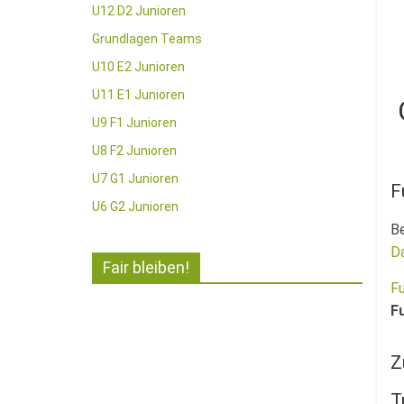
U12 D2 Junioren
Grundlagen Teams
U10 E2 Junioren
U11 E1 Junioren
U9 F1 Junioren
U8 F2 Junioren
U7 G1 Junioren
F
U6 G2 Junioren
Be
D
Fair bleiben!
Fu
F
Z
T