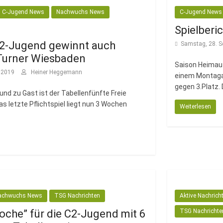
C-Jugend News
Nachwuchs News
C-Jugend News
Spielberi
C2-Jugend gewinnt auch
Samstag, 28. S
Turner Wiesbaden
Saison Heimauf
r 2019
Heiner Heggemann
einem Montagab
gegen 3.Platz. 
 und zu Gast ist der Tabellenfünfte Freie
 letzte Pflichtspiel liegt nun 3 Wochen
Weiterlesen
achwuchs News
TSG Nachrichten
Aktive Nachrich
oche” für die C2-Jugend mit 6
TSG Nachrichte