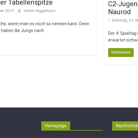
er Tabellenspitze
C2-Jugend
Naurod
ber 2019
Heiner Heggemann
Dienstag, 24. 
oche, wenn man es noch so nennen kann. Denn
 haben die Jungs nach
Der 4. Spielta
erwartet schwe
Weiterlesen
→
Homepage
Nachrichte