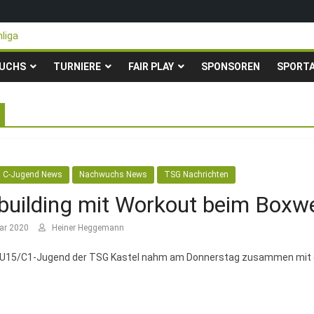
liga
n steigen in die Gruppenliga auf*
ter Pfingstturnier der TSG Kastel
UCHS
TURNIERE
FAIR PLAY
SPONSOREN
SPORT
rity-Fußballturnier für Hobbymannschaften
r 23. – 24.05.2026 – Restplätze noch frei
C-Jugend News
Nachwuchs News
TSG Nachrichten
uilding mit Workout beim Boxwe
ar 2020
Heiner Heggemann
 U15/C1-Jugend der TSG Kastel nahm am Donnerstag zusammen mit 