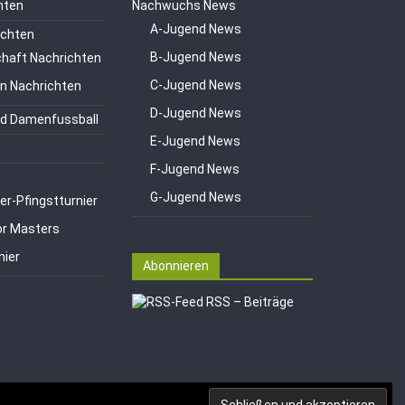
hten
Nachwuchs News
A-Jugend News
ichten
B-Jugend News
haft Nachrichten
C-Jugend News
en Nachrichten
D-Jugend News
d Damenfussball
E-Jugend News
F-Jugend News
G-Jugend News
er-Pfingstturnier
or Masters
nier
Abonnieren
RSS – Beiträge