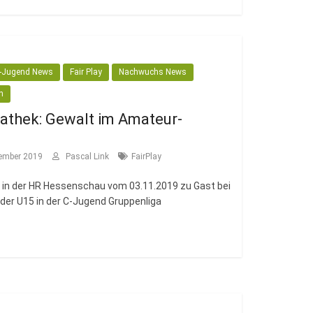
-Jugend News
Fair Play
Nachwuchs News
n
athek: Gewalt im Amateur-
vember 2019
Pascal Link
FairPlay
g in der HR Hessenschau vom 03.11.2019 zu Gast bei
der U15 in der C-Jugend Gruppenliga