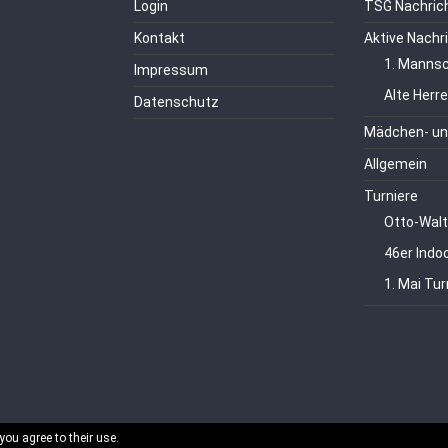
Login
TSG Nachric
Kontakt
Aktive Nachr
1. Mannsc
Impressum
Alte Herr
Datenschutz
Mädchen- un
Allgemein
Turniere
Otto-Walt
46er Indo
1. Mai Tur
you agree to their use.
echte vorbehalten.