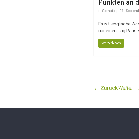
Punkten an d
Samstag, 28. Septem
Es ist englische W
nur einen Tag Pause
Weiterlesen
← Zurück
Weiter 