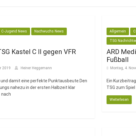
C-Jugend News
Nachwuchs News
Allgemein
C
TSG Nachrichte
TSG Kastel C II gegen VFR
ARD Medi
Fußball
r 2019
Heiner Heggemann
Montag, 4. No
eg und damit eine perfekte Punktausbeute.Den
Ein Kurzbeitra
ngs nahezu in der ersten Halbzeit klar
TSG zum Spiel 
 nach
Weiterlesen