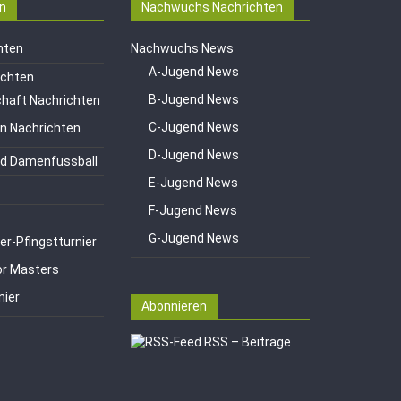
n
Nachwuchs Nachrichten
hten
Nachwuchs News
A-Jugend News
ichten
B-Jugend News
haft Nachrichten
C-Jugend News
en Nachrichten
D-Jugend News
d Damenfussball
E-Jugend News
F-Jugend News
G-Jugend News
er-Pfingstturnier
or Masters
nier
Abonnieren
RSS – Beiträge