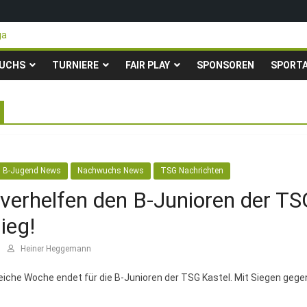
ga
teigen in die Gruppenliga auf*
 Pfingstturnier der TSG Kastel
UCHS
TURNIERE
FAIR PLAY
SPONSOREN
SPORT
ty-Fußballturnier für Hobbymannschaften
23. – 24.05.2026 – Restplätze noch frei
B-Jugend News
Nachwuchs News
TSG Nachrichten
verhelfen den B-Junioren der TS
ieg!
Heiner Heggemann
eiche Woche endet für die B-Junioren der TSG Kastel. Mit Siegen gege