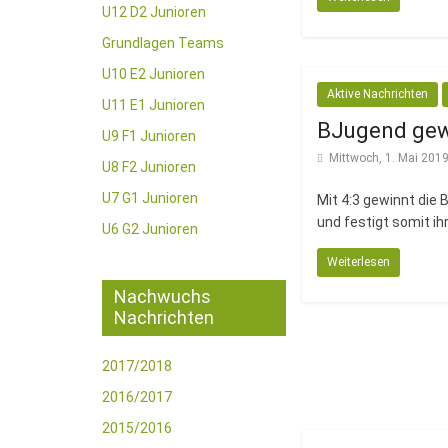
U12 D2 Junioren
Grundlagen Teams
U10 E2 Junioren
Aktive Nachrichten
U11 E1 Junioren
BJugend gewi
U9 F1 Junioren
Mittwoch, 1. Mai 201
U8 F2 Junioren
U7 G1 Junioren
Mit 4:3 gewinnt die
und festigt somit i
U6 G2 Junioren
Weiterlesen
Nachwuchs
Nachrichten
2017/2018
2016/2017
2015/2016