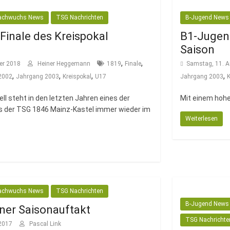
achwuchs News
TSG Nachrichten
B-Jugend News
Finale des Kreispokal
B1-Jugend
Saison
,
,
er 2018
Heiner Heggemann
1819
Finale
Samstag, 11. 
,
,
,
,
2002
Jahrgang 2003
Kreispokal
U17
Jahrgang 2003
ell steht in den letzten Jahren eines der
Mit einem hohe
 der TSG 1846 Mainz-Kastel immer wieder im
Weiterlesen
achwuchs News
TSG Nachrichten
B-Jugend News
ner Saisonauftakt
TSG Nachrichte
 2017
Pascal Link