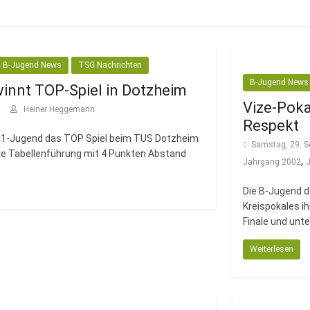
B-Jugend News
TSG Nachrichten
B-Jugend News
nnt TOP-Spiel in Dotzheim
Vize-Poka
9
Heiner Heggemann
Respekt
 B1-Jugend das TOP Spiel beim TUS Dotzheim
Samstag, 29. S
hre Tabellenführung mit 4 Punkten Abstand
,
Jahrgang 2002
Die B-Jugend d
Kreispokales i
Finale und unte
Weiterlesen