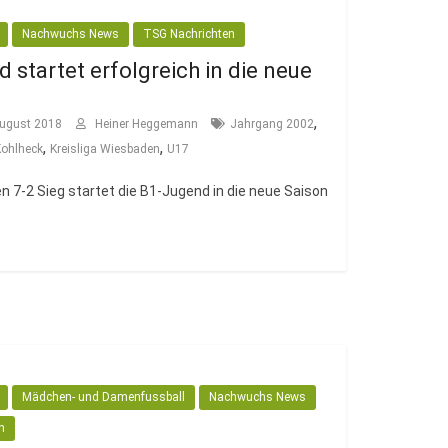
Nachwuchs News
TSG Nachrichten
 startet erfolgreich in die neue
,
August 2018
Heiner Heggemann
Jahrgang 2002
,
,
Kohlheck
Kreisliga Wiesbaden
U17
n 7-2 Sieg startet die B1-Jugend in die neue Saison
Mädchen- und Damenfussball
Nachwuchs News
n