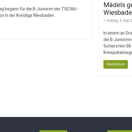
Mädels g
 begann für die B-Junioren der TSG Mz.-
Wiesbad
on in der Kreisliga Wiesbaden.
Freitag, 5. Mai
In einem an Dr
die B-Juniorin
Schierstein 08 
Kreispokalsiege
Weiterlesen
→