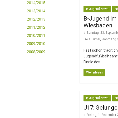
2014/2015
B-Jugend News
N
2013/2014
B-Jugend im 
2012/2013
Wiesbaden
2011/2012
Sonntag, 23. Septemb
2010/2011
,
Freie Turner
Jahrgang 
2009/2010
Fast schon tradition
2008/2009
Jugendfußballteams
Finale des
Weiterlesen
B-Jugend News
N
U17: Gelunge
Freitag, 1. September