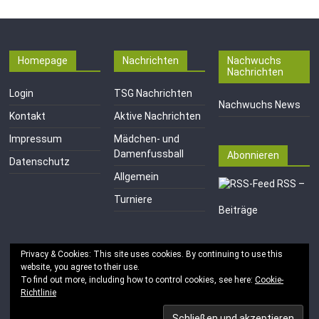
Homepage
Nachrichten
Nachwuchs
Nachrichten
Login
TSG Nachrichten
Nachwuchs News
Kontakt
Aktive Nachrichten
Impressum
Mädchen- und
Damenfussball
Abonnieren
Datenschutz
Allgemein
RSS –
Turniere
Beiträge
Privacy & Cookies: This site uses cookies. By continuing to use this
website, you agree to their use.
To find out more, including how to control cookies, see here:
Cookie-
Richtlinie
Copyright © 2026
TSG 1846 e.V. Mainz-Kastel
. Alle Rechte
vorbehalten.