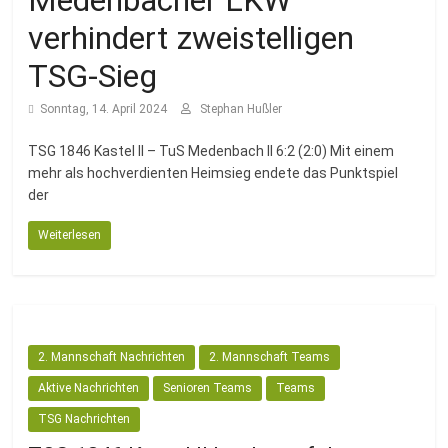
Medenbacher LKW
Fussballabteilung
verhindert zweistelligen
TSG-Sieg
Sonntag, 14. April 2024
Stephan Hußler
TSG 1846 Kastel II – TuS Medenbach II 6:2 (2:0) Mit einem
mehr als hochverdienten Heimsieg endete das Punktspiel
der
Weiterlesen
2. Mannschaft Nachrichten
2. Mannschaft Teams
Aktive Nachrichten
Senioren Teams
Teams
TSG Nachrichten