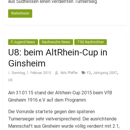
aus Südhessen einen verdienten Turniersieg.
Weiterlesen
F-Jugend News
Nachwuchs News
TSG Nachrichten
U8: beim AltRhein-Cup in
Ginsheim
,
,
Sonntag, 1. Februar 2015
Nils Pfeffer
F2
Jahrgang 2007
U8
Am 31.01.15 stand der Altrhein-Cup 2015 beim VfB
Ginsheim 1916 e.V. auf dem Programm.
Die Vorrunde startete gegen den späteren
Turniersieger sehr vielversprechend. Die ausrichtende
Mannschaft aus Ginsheim wurde völlig verdient mit 2:1,