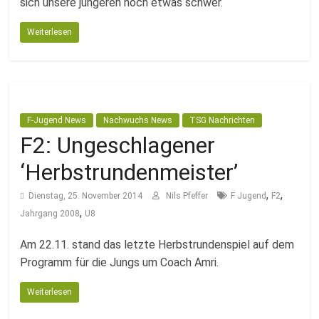
sich unsere jüngeren noch etwas schwer.
Weiterlesen
F-Jugend News
Nachwuchs News
TSG Nachrichten
F2: Ungeschlagener
‘Herbstrundenmeister’
,
,
Dienstag, 25. November 2014
Nils Pfeffer
F Jugend
F2
,
Jahrgang 2008
U8
Am 22.11. stand das letzte Herbstrundenspiel auf dem
Programm für die Jungs um Coach Amri.
Weiterlesen