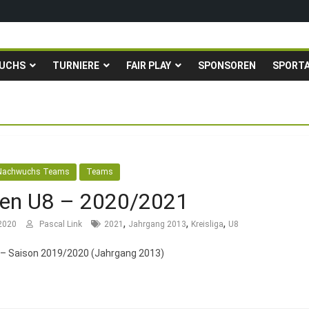
igen in die Gruppenliga auf*
fingstturnier der TSG Kastel
UCHS
TURNIERE
FAIR PLAY
SPONSOREN
SPORT
Fußballturnier für Hobbymannschaften
. – 24.05.2026 – Restplätze noch frei
Nachwuchs Teams
Teams
ren U8 – 2020/2021
,
,
,
 2020
Pascal Link
2021
Jahrgang 2013
Kreisliga
U8
 – Saison 2019/2020 (Jahrgang 2013)