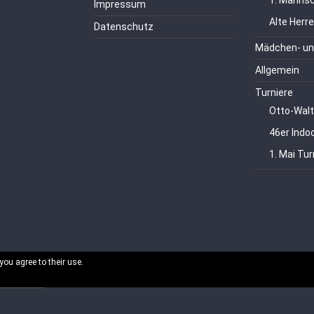
1. Mannsc
Impressum
Alte Herr
Datenschutz
Mädchen- un
Allgemein
Turniere
Otto-Walt
46er Indo
1. Mai Tur
you agree to their use.
echte vorbehalten.
ordPress
.