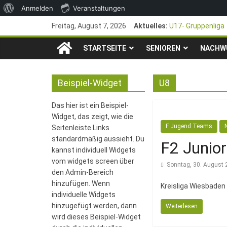
Über
Anmelden
Veranstaltungen
Zum
WordPress
Freitag, August 7, 2026
Aktuelles:
U17- Gruppenliga
Inhalt
*U17-Junioren ste
TSG
springen
STARTSEITE
SENIOREN
47. Otto Walter P
NACHW
1. Mai – Charity-
1846
Pfingstturnier 23
Beispiel-Widget
U8
e.V.
Das hier ist ein Beispiel-
Widget, das zeigt, wie die
Mainz-
F Jugend Teams
Seitenleiste Links
standardmäßig aussieht. Du
F2 Junio
kannst individuell Widgets
Kastel
vom widgets screen über
Sonntag, 30. August
den Admin-Bereich
Fussballabteilung
hinzufügen. Wenn
Kreisliga Wiesbaden
individuelle Widgets
hinzugefügt werden, dann
Weiterlesen
wird dieses Beispiel-Widget