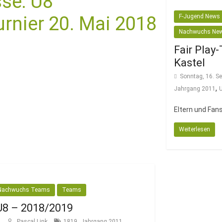
se: U8
urnier 20. Mai 2018
F-Jugend News
Nachwuchs Ne
Fair Play
Kastel
Sonntag, 16. S
,
Jahrgang 2011
Eltern und Fan
Weiterlesen
Nachwuchs Teams
Teams
U8 – 2018/2019
,
,
8
Pascal Link
1819
Jahrgang 2011