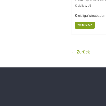
,
Kreisliga
U8
Kreisliga Wiesbaden
Weiterlesen
← Zurück