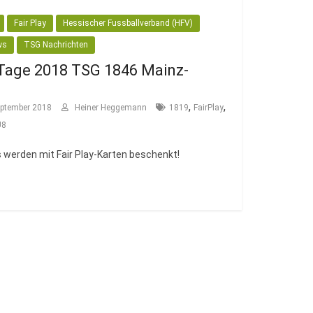
Fair Play
Hessischer Fussballverband (HFV)
ws
TSG Nachrichten
-Tage 2018 TSG 1846 Mainz-
,
,
eptember 2018
Heiner Heggemann
1819
FairPlay
U8
s werden mit Fair Play-Karten beschenkt!