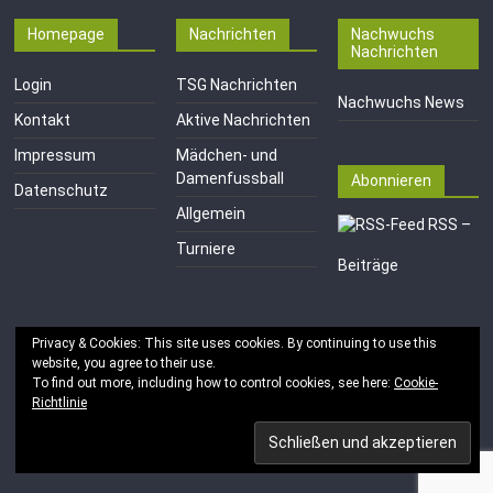
Homepage
Nachrichten
Nachwuchs
Nachrichten
Login
TSG Nachrichten
Nachwuchs News
Kontakt
Aktive Nachrichten
Impressum
Mädchen- und
Damenfussball
Abonnieren
Datenschutz
Allgemein
RSS –
Turniere
Beiträge
Privacy & Cookies: This site uses cookies. By continuing to use this
website, you agree to their use.
To find out more, including how to control cookies, see here:
Cookie-
Richtlinie
Copyright © 2026
TSG 1846 e.V. Mainz-Kastel
. Alle Rechte
vorbehalten.
Theme:
ColorMag
von ThemeGrill. Bereitgestellt von
WordPress
.