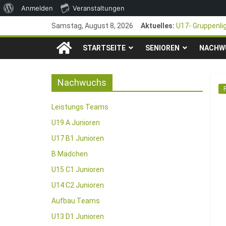
Über
Anmelden
Veranstaltungen
Zum
WordPress
Samstag, August 8, 2026
Aktuelles:
U17- Gruppenli
Inhalt
*U17-Junioren s
TSG
springen
STARTSEITE
SENIOREN
47. Otto Walter
NACHW
1. Mai – Chari
1846
Pfingstturnier 
Nachwuchs
e.V.
Leistungs Teams
Mainz-
U19 A Junioren
U17 B1 Junioren
Kastel
B Mädchen
U15 C1 Junioren
Fussballabteilung
U14 C2 Junioren
Aufbau Teams
U13 D1 Junioren