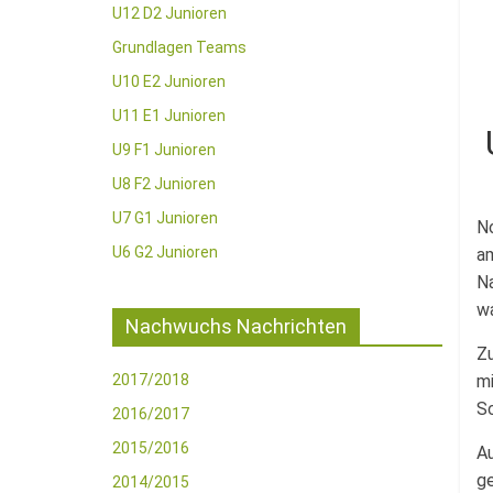
U12 D2 Junioren
Grundlagen Teams
U10 E2 Junioren
U11 E1 Junioren
U9 F1 Junioren
U8 F2 Junioren
U7 G1 Junioren
No
U6 G2 Junioren
am
Na
wa
Nachwuchs Nachrichten
Zu
2017/2018
mi
Sc
2016/2017
2015/2016
Au
ge
2014/2015