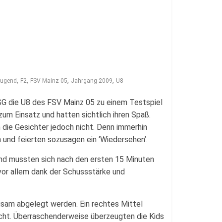
,
,
,
,
Jugend
F2
FSV Mainz 05
Jahrgang 2009
U8
SG die U8 des FSV Mainz 05 zu einem Testspiel
zum Einsatz und hatten sichtlich ihren Spaß.
 die Gesichter jedoch nicht. Denn immerhin
 und feierten sozusagen ein ‘Wiedersehen’.
und mussten sich nach den ersten 15 Minuten
vor allem dank der Schussstärke und
ngsam abgelegt werden. Ein rechtes Mittel
icht. Überraschenderweise überzeugten die Kids