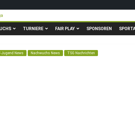
ga
teigen in die Gruppenliga auf*
 Pfingstturnier der TSG Kastel
UCHS
TURNIERE
FAIR PLAY
SPONSOREN
SPORT
ty-Fußballturnier für Hobbymannschaften
23. – 24.05.2026 – Restplätze noch frei
F-Jugend News
Nachwuchs News
TSG Nachrichten