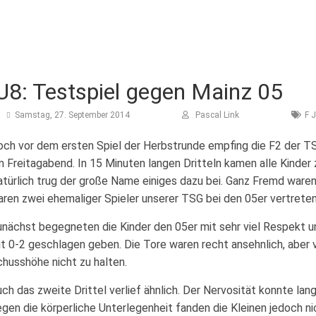
U8: Testspiel gegen Mainz 05
Samstag, 27. September 2014
Pascal Link
F 
ch vor dem ersten Spiel der Herbstrunde empfing die F2 der T
 Freitagabend. In 15 Minuten langen Dritteln kamen alle Kinder 
türlich trug der große Name einiges dazu bei. Ganz Fremd waren
ren zwei ehemaliger Spieler unserer TSG bei den 05er vertreten
nächst begegneten die Kinder den 05er mit sehr viel Respekt 
t 0-2 geschlagen geben. Die Tore waren recht ansehnlich, aber 
husshöhe nicht zu halten.
ch das zweite Drittel verlief ähnlich. Der Nervosität konnte la
gen die körperliche Unterlegenheit fanden die Kleinen jedoch n