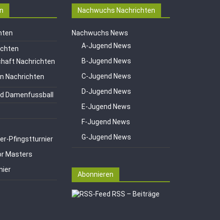
n
Nachwuchs Nachrichten
hten
Nachwuchs News
A-Jugend News
ichten
B-Jugend News
haft Nachrichten
C-Jugend News
en Nachrichten
D-Jugend News
d Damenfussball
E-Jugend News
F-Jugend News
G-Jugend News
er-Pfingstturnier
or Masters
nier
Abonnieren
RSS – Beiträge