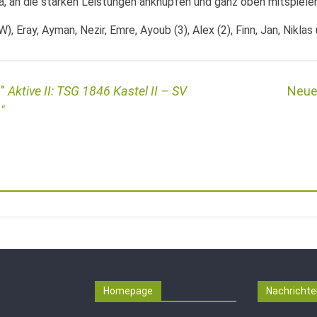
a, an die starken Leistungen anknüpfen und ganz oben mitspielen
), Eray, Ayman, Nezir, Emre, Ayoub (3), Alex (2), Finn, Jan, Niklas
Aktive II: TSG 1846 Kastel II – SV
)
Homepage
Nachrichte