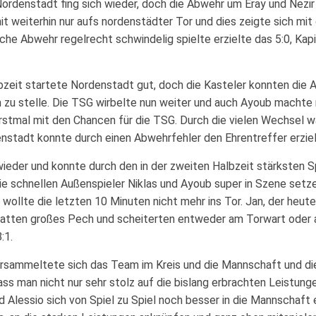
Nordenstadt fing sich wieder, doch die Abwehr um Eray und Nezi
it weiterhin nur aufs nordenstädter Tor und dies zeigte sich mit 
che Abwehr regelrecht schwindelig spielte erzielte das 5:0, Kap
bzeit startete Nordenstadt gut, doch die Kasteler konnten die 
 zu stelle. Die TSG wirbelte nun weiter und auch Ayoub machte 
stmal mit den Chancen für die TSG. Durch die vielen Wechsel wä
nstadt konnte durch einen Abwehrfehler den Ehrentreffer erziel
wieder und konnte durch den in der zweiten Halbzeit stärksten Spi
ie schnellen Außenspieler Niklas und Ayoub super in Szene setz
l wollte die letzten 10 Minuten nicht mehr ins Tor. Jan, der heut
hatten großes Pech und scheiterten entweder am Torwart oder 
:1.
rsammeltete sich das Team im Kreis und die Mannschaft und di
ass man nicht nur sehr stolz auf die bislang erbrachten Leistun
nd Alessio sich von Spiel zu Spiel noch besser in die Mannschaft ei