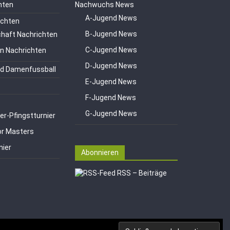
hten
Nachwuchs News
A-Jugend News
ichten
B-Jugend News
haft Nachrichten
C-Jugend News
en Nachrichten
D-Jugend News
d Damenfussball
E-Jugend News
F-Jugend News
G-Jugend News
er-Pfingstturnier
or Masters
nier
Abonnieren
RSS – Beiträge