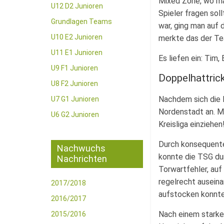
Mixed Zone, wo ma
U12 D2 Junioren
Spieler fragen sol
Grundlagen Teams
war, ging man auf 
U10 E2 Junioren
merkte das der Te
U11 E1 Junioren
Es liefen ein: Tim, 
U9 F1 Junioren
Doppelhattrick
U8 F2 Junioren
Nachdem sich die E
U7 G1 Junioren
Nordenstadt an. M
U6 G2 Junioren
Kreisliga einziehe
Durch konsequentes
Nachwuchs
konnte die TSG dur
Nachrichten
Torwartfehler, auf
regelrecht auseina
2017/2018
aufstocken konnte
2016/2017
Nach einem starke
2015/2016