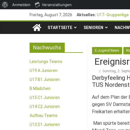
Über
Anmelden
Veranstaltungen
Zum
WordPress
Freitag, August 7, 2026
Aktuelles:
U17- Gruppenliga
Inhalt
*U17-Junioren ste
TSG
springen
STARTSEITE
SENIOREN
47. Otto Walter P
NACHW
1. Mai – Charity-
1846
Pfingstturnier 23
Nachwuchs
E-Jugend News
N
e.V.
Ereignis
Leistungs Teams
Mainz-
U19 A Junioren
Sonntag, 2. Sept
Derbyfeeling 
U17 B1 Junioren
TUS Nordenst
Kastel
B Mädchen
Auf dem Plan der 
U15 C1 Junioren
Fussballabteilung
gegen SV Darmstad
U14 C2 Junioren
Freikarten erhalte
Aufbau Teams
Man spürte bereits
U13 D1 Junioren