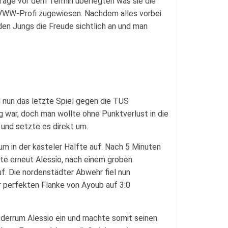
age vor dem Termin überlegten was sie die
 SVWW-Profi zugewiesen. Nachdem alles vorbei
den Jungs die Freude sichtlich an und man
nd nun das letzte Spiel gegen die TUS
 war, doch man wollte ohne Punktverlust in die
 und setzte es direkt um.
m in der kasteler Hälfte auf. Nach 5 Minuten
te erneut Alessio, nach einem groben
uf. Die nordenstädter Abwehr fiel nun
r perfekten Flanke von Ayoub auf 3:0
ederrum Alessio ein und machte somit seinen