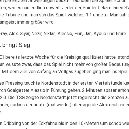
n die letzten Anweisungen bekam. Nachdem die Spieler schon T
lten, war es nun endlich soweit. Jeder der Spieler bekam einen
die Tribüne und man sah das Spiel, welches 1:1 endete. Man sah 
amgeist immer größer wird.
Eray, Alex, Siyar, Nezir, Niklas, Alessio, Finn, Jan, Ayoub und Emre
 bringt Sieg
1 bereits letzte Woche für die Kreisliga qualifiziert hatte, sta
an wusste zwar, dass das Spiel nicht mehr von großer Bedeutung
n! Mit dem Ziel von Anfang an Vollgas zugeben ging man ins Spiel
 Pressing tauchte Nordenstadt in der ersten Viertelstunde kau
ch Goalgetter Alessio in Führung gehen. 2 Minuten später erhöh
 2:0. Die TSG zeigte Nordenstadt jetzt regelrecht die Grenzen a
nder, sodass der heute (mal wieder) überragende Alex nach eine
.
n Dribbling von der Eckfahne bis in den 16-Meterraum schob wi