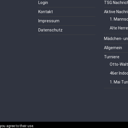
Login
TSG Nachric
Kontakt
Aktive Nachr
1. Mannsc
Impressum
Alte Herr
Datenschutz
Mädchen- un
Allgemein
Turniere
Otto-Walt
46er Indo
1. Mai Tur
you agree to their use.
echte vorbehalten.