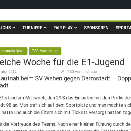
igen in die Gruppenliga auf*
fingstturnier der TSG Kastel
UCHS
TURNIERE
FAIR PLAY
SPONSOREN
SPORT
Fußballturnier für Hobbymannschaften
. – 24.05.2026 – Restplätze noch frei
achwuchs News
TSG Nachrichten
reiche Woche für die E1-Jugend
ember 2012
TSG Administrator
Hautnah beim SV Wehen gegen Darmstadt – Doppel
adt
E1 stand am Mittwoch, den 29.8 das Einlaufen mit den Profis
t 98 an. Man traf sich auf dem Sportplatz und man machte sic
n hatte und auch die Eltern sich mit Tickets versorgt hatten zog
 die Vorfreude des Teams. Nach einer kleinen Führung durch de