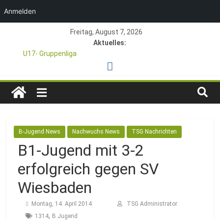
Anmelden
Zum
Freitag, August 7, 2026
Inhalt
Aktuelles:
springen
U17- Gruppenliga
*U17-Junioren steigen in die Gruppenliga auf*
47. Otto Walter Pfingstturnier der TSG Kastel
TSG
1. Mai – Charity-Fußballturnier für Hobbymannschaften
Pfingstturnier 23. – 24.05.2026 – Restplätze noch frei
1846
B-Jugend News
Nachwuchs News
TSG Nachrichten
e.V.
B1-Jugend mit 3-2
erfolgreich gegen SV
Mainz-
Wiesbaden
Kastel
Montag, 14. April 2014
TSG Administrator
,
1314
B Jugend