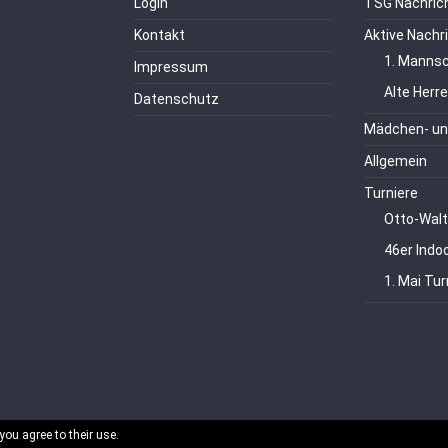
Login
TSG Nachric
Kontakt
Aktive Nachr
1. Mannsc
Impressum
Alte Herr
Datenschutz
Mädchen- un
Allgemein
Turniere
Otto-Walt
46er Indo
1. Mai Tur
you agree to their use.
echte vorbehalten.