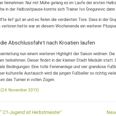
r hinnehmen. Nur mit Mühe gelang es im Laufe der ersten Halbze
he in der Halbzeitpause konnte sich Trainer Ivo Gregurevic dann
lfte lief gut an und es fielen die verdienten Tore. Dass in der 
verloren hatte war an diesem Wochenende ein weiterer Pluspun
 die Abschlussfahrt nach Kroatien laufen
Teamleitung nun einem weiteren Highlight der Saison widmen. D
ien teilnehmen. Dieser findet in der kleinen Stadt Medulin statt.
ale Bedingungen. Eine tolle Ferienanlage und vier grandiose Fuß
ser kulturelle Austausch wird die jungen Fußballer so richtig vi
en das Turnier in vollen Zügen.
r (24. November 2013)
C1-Jugend ist Herbstmeister