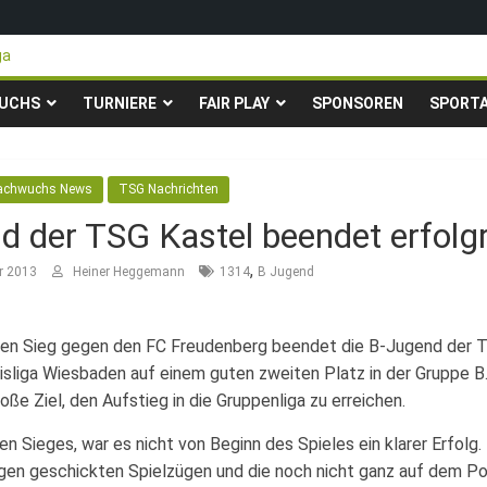
ga
teigen in die Gruppenliga auf*
 Pfingstturnier der TSG Kastel
UCHS
TURNIERE
FAIR PLAY
SPONSOREN
SPORT
ty-Fußballturnier für Hobbymannschaften
23. – 24.05.2026 – Restplätze noch frei
achwuchs News
TSG Nachrichten
d der TSG Kastel beendet erfolg
,
r 2013
Heiner Heggemann
1314
B Jugend
hen Sieg gegen den FC Freudenberg beendet die B-Jugend der T
isliga Wiesbaden auf einem guten zweiten Platz in der Gruppe 
oße Ziel, den Aufstieg in die Gruppenliga zu erreichen.
en Sieges, war es nicht von Beginn des Spieles ein klarer Erfol
nigen geschickten Spielzügen und die noch nicht ganz auf dem 