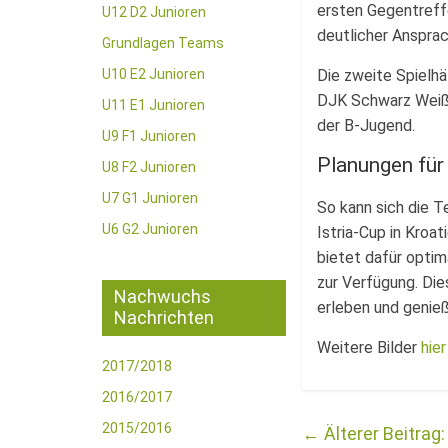
ersten Gegentreffe
U12 D2 Junioren
deutlicher Ansprac
Grundlagen Teams
U10 E2 Junioren
Die zweite Spielhä
DJK Schwarz Weiß 
U11 E1 Junioren
der B-Jugend.
U9 F1 Junioren
Planungen für
U8 F2 Junioren
U7 G1 Junioren
So kann sich die 
U6 G2 Junioren
Istria-Cup in Kroat
bietet dafür optim
zur Verfügung. Die
Nachwuchs
erleben und genieß
Nachrichten
Weitere Bilder
hie
2017/2018
2016/2017
2015/2016
←