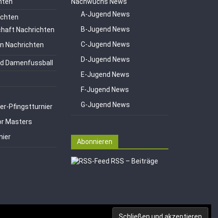
hten
Nachwuchs News
A-Jugend News
ichten
B-Jugend News
haft Nachrichten
C-Jugend News
en Nachrichten
D-Jugend News
d Damenfussball
E-Jugend News
F-Jugend News
G-Jugend News
er-Pfingstturnier
or Masters
nier
Abonnieren
RSS – Beiträge