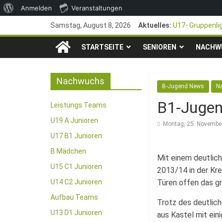
Über
Anmelden
Veranstaltungen
Zum
WordPress
Samstag, August 8, 2026
Aktuelles:
U17- Gruppenli
Inhalt
*U17-Junioren s
TSG
springen
STARTSEITE
SENIOREN
47. Otto Walter
NACHW
1. Mai – Chari
1846
Pfingstturnier 
Nachwuchs
B-Jugend News
N
e.V.
B1-Jugen
Leistungs Teams
Mainz-
U19 A Junioren
Montag, 25. Novembe
U17 B1 Junioren
Kastel
B Mädchen
Mit einem deutlic
U15 C1 Junioren
2013/14 in der Kre
Fussballabteilung
U14 C2 Junioren
Türen offen das gr
Aufbau Teams
Trotz des deutlich
U13 D1 Junioren
aus Kastel mit ei