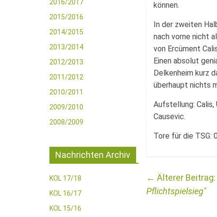
2016/2017
können.
2015/2016
In der zweiten Hal
2014/2015
nach vorne nicht a
2013/2014
von Ercüment Cali
Einen absolut gen
2012/2013
Delkenheim kurz d
2011/2012
überhaupt nichts m
2010/2011
Aufstellung: Calis,
2009/2010
Causevic.
2008/2009
Tore für die TSG: 0
Nachrichten Archiv
←
KOL 17/18
Pflichtspielsieg
KOL 16/17
KOL 15/16