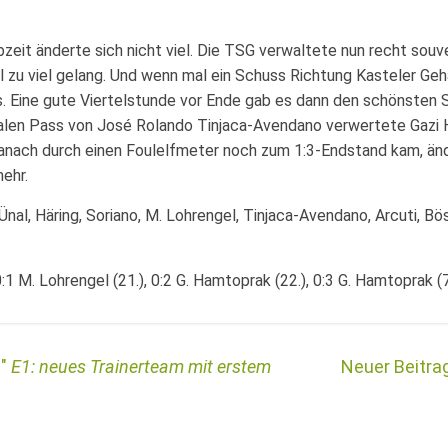
bzeit änderte sich nicht viel. Die TSG verwaltete nun recht sou
ll zu viel gelang. Und wenn mal ein Schuss Richtung Kasteler Ge
s. Eine gute Viertelstunde vor Ende gab es dann den schönsten 
ialen Pass von José Rolando Tinjaca-Avendano verwertete Gazi
anach durch einen Foulelfmeter noch zum 1:3-Endstand kam, än
ehr.
 Ünal, Häring, Soriano, M. Lohrengel, Tinjaca-Avendano, Arcuti, B
:1 M. Lohrengel (21.), 0:2 G. Hamtoprak (22.), 0:3 G. Hamtoprak (7
E1: neues Trainerteam mit erstem