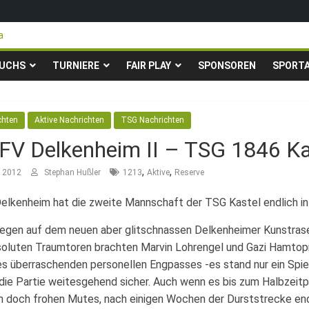
a
eigen in die Gruppenliga auf*
Pfingstturnier der TSG Kastel
UCHS
TURNIERE
FAIR PLAY
SPONSOREN
SPORT
y-Fußballturnier für Hobbymannschaften
3. – 24.05.2026 – Restplätze noch frei
chten
Aktive Nachrichten
TSG Nachrichten
: FV Delkenheim II – TSG 1846 Kas
,
,
r 2012
Stephan Hußler
1213
Aktive
Reserve
elkenheim hat die zweite Mannschaft der TSG Kastel endlich in
gen auf dem neuen aber glitschnassen Delkenheimer Kunstrase
soluten Traumtoren brachten Marvin Lohrengel und Gazi Hamtopra
nes überraschenden personellen Engpasses -es stand nur ein Spi
die Partie weitesgehend sicher. Auch wenn es bis zum Halbzeitp
n doch frohen Mutes, nach einigen Wochen der Durststrecke endl