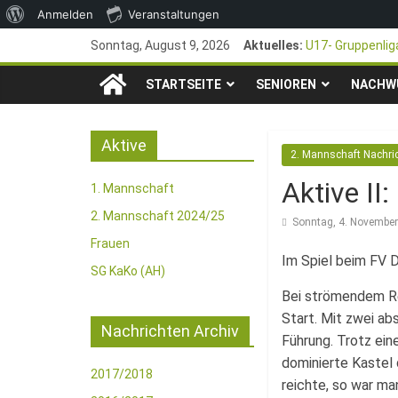
Über
Anmelden
Veranstaltungen
Zum
WordPress
Sonntag, August 9, 2026
Aktuelles:
U17- Gruppenlig
Inhalt
*U17-Junioren st
TSG
springen
STARTSEITE
SENIOREN
47. Otto Walter 
NACHW
1. Mai – Charit
1846
Pfingstturnier 2
Aktive
2. Mannschaft Nachri
e.V.
Aktive II
1. Mannschaft
Mainz-
2. Mannschaft 2024/25
Sonntag, 4. Novembe
Frauen
Im Spiel beim FV D
Kastel
SG KaKo (AH)
Bei strömendem Re
Fussballabteilung
Start. Mit zwei ab
Nachrichten Archiv
Führung. Trotz ei
dominierte Kastel 
2017/2018
reichte, so war ma