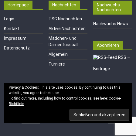
Homepage
Nachrichten
Nachwuchs
Nachrichten
Login
TSG Nachrichten
Nachwuchs News
Kontakt
Aktive Nachrichten
Impressum
Mädchen- und
Damenfussball
Abonnieren
Datenschutz
Allgemein
RSS –
Turniere
Beiträge
Privacy & Cookies: This site uses cookies. By continuing to use this
website, you agree to their use.
To find out more, including how to control cookies, see here:
Cookie-
Richtlinie
Copyright © 2026
TSG 1846 e.V. Mainz-Kastel
. Alle Rechte
vorbehalten.
Theme:
ColorMag
von ThemeGrill. Bereitgestellt von
WordPress
.