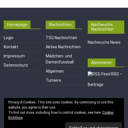
Homepage
Nachrichten
Nachwuchs
Nachrichten
Login
TSG Nachrichten
Nachwuchs News
Kontakt
Aktive Nachrichten
Impressum
Mädchen- und
Damenfussball
Abonnieren
Datenschutz
Allgemein
RSS –
Turniere
Beiträge
Privacy & Cookies: This site uses cookies. By continuing to use this
website, you agree to their use.
To find out more, including how to control cookies, see here:
Cookie-
Richtlinie
Copyright © 2026
TSG 1846 e.V. Mainz-Kastel
. Alle Rechte
vorbehalten.