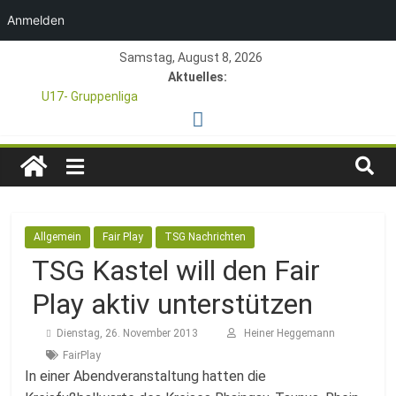
Anmelden
Zum
Samstag, August 8, 2026
Inhalt
Aktuelles:
springen
U17- Gruppenliga
*U17-Junioren steigen in die Gruppenliga auf*
47. Otto Walter Pfingstturnier der TSG Kastel
TSG
1. Mai – Charity-Fußballturnier für Hobbymannschaften
Pfingstturnier 23. – 24.05.2026 – Restplätze noch frei
1846
Allgemein
Fair Play
TSG Nachrichten
e.V.
TSG Kastel will den Fair
Play aktiv unterstützen
Mainz-
Dienstag, 26. November 2013
Heiner Heggemann
Kastel
FairPlay
In einer Abendveranstaltung hatten die