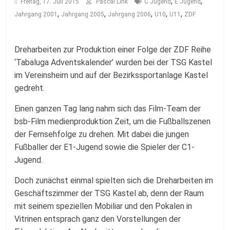
Fussballabteilung
,
,
Freitag, 17. Juli 2015
Pascal Link
C Jugend
E Jugend
,
,
,
,
,
Jahrgang 2001
Jahrgang 2005
Jahrgang 2006
U10
U11
ZDF
Dreharbeiten zur Produktion einer Folge der ZDF Reihe
‘Tabaluga Adventskalender’ wurden bei der TSG Kastel
im Vereinsheim und auf der Bezirkssportanlage Kastel
gedreht.
Einen ganzen Tag lang nahm sich das Film-Team der
bsb-Film medienproduktion Zeit, um die Fußballszenen
der Fernsehfolge zu drehen. Mit dabei die jungen
Fußballer der E1-Jugend sowie die Spieler der C1-
Jugend.
Doch zunächst einmal spielten sich die Dreharbeiten im
Geschäftszimmer der TSG Kastel ab, denn der Raum
mit seinem speziellen Mobiliar und den Pokalen in
Vitrinen entsprach ganz den Vorstellungen der