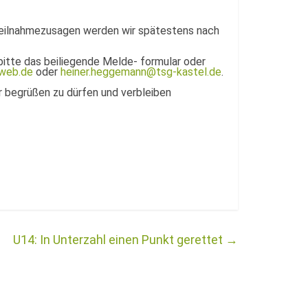
Teilnahmezusagen werden wir spätestens nach
bitte das beiliegende Melde- formular oder
web.de
oder
heiner.heggemann@tsg-kastel.de
.
 begrüßen zu dürfen und verbleiben
U14: In Unterzahl einen Punkt gerettet
→