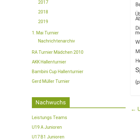
2017
Be
2018
Üb
Ab
2019
Di
m
1. Mai Turnier
Nachrichtenarchiv
Wi
Mi
RA Turnier Mädchen 2010
H
AKK Hallenturnier
S
Bambini Cup Hallenturnier
Gerd Müller Turnier
{
Nachwuchs
←
U
Leistungs Teams
U19 A Junioren
U17 B1 Junioren