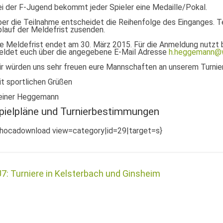
i der F-Jugend bekommt jeder Spieler eine Medaille/Pokal.
er die Teilnahme entscheidet die Reihenfolge des Einganges. 
lauf der Meldefrist zusenden.
e Meldefrist endet am 30. März 2015. Für die Anmeldung nutzt 
eldet euch über die angegebene E-Mail Adresse
h.heggemann@
r würden uns sehr freuen eure Mannschaften an unserem Turnier
t sportlichen Grüßen
einer Heggemann
pielpläne und Turnierbestimmungen
phocadownload view=category|id=29|target=s}
7: Turniere in Kelsterbach und Ginsheim