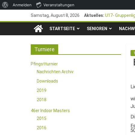
Über
Anmelden
Veranstaltungen
Zum
WordPress
Samstag, August 8, 2026
Aktuelles:
U17- Gruppenli
Inhalt
*U17-Junioren s
TSG
springen
STARTSEITE
SENIOREN
47. Otto Walter
NACHW
1. Mai – Chari
1846
Pfingstturnier 
Turniere
e.V.
Pfingstturnier
Nachrichten Archiv
Mainz-
Downloads
Li
Kastel
2019
wi
2018
Ju
Fussballabteilung
46er Indoor Masters
D
2015
Es
2016
50