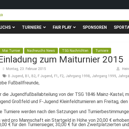
ga
teigen in die Gruppenliga auf*
 Pfingstturnier der TSG Kastel
UCHS
TURNIERE
FAIR PLAY
SPONSOREN
SPORT
ty-Fußballturnier für Hobbymannschaften
23. – 24.05.2026 – Restplätze noch frei
1. Mai Turnier
Nachwuchs News
TSG Nachrichten
Turniere
Einladung zum Maiturnier 2015
Montag, 23. Februar 2015
Hei
,
,
,
,
,
,
,
,
B Jugend
B1
B2
F Jugend
F1
F2
Jahrgang 1998
Jahrgang 1999
Jahrg
ebe Fußballfreunde,
r die Jugendfußballabteilung von der TSG 1846 Mainz-Kastel, m
gend Großfeld und F-Jugend Kleinfeldturnieren am Freitag, den 
ie Turniere werden nach den Satzungen und Turnierbestimmunge
 wird pro Mannschaft ein Startgeld in Höhe von 20,00 € erhoben.
,00 € für den Turniersieger, 30,00 € für den Zweitplatzierten un