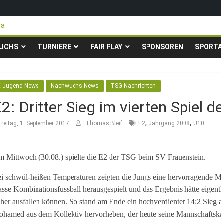
ga
teigen in die Gruppenliga auf*
 Pfingstturnier der TSG Kastel
UCHS
TURNIERE
FAIR PLAY
SPONSOREN
SPORT
ty-Fußballturnier für Hobbymannschaften
23. – 24.05.2026 – Restplätze noch frei
E-Jugend News
Nachwuchs News
TSG Nachrichten
2: Dritter Sieg im vierten Spiel d
,
,
Freitag, 1. September 2017
Thomas Bleif
E2
Jahrgang 2008
U10
 Mittwoch (30.08.) spielte die E2 der TSG beim SV Frauenstein.
i schwül-heißen Temperaturen zeigten die Jungs eine hervorragende Ma
asse Kombinationsfussball herausgespielt und das Ergebnis hätte eige
her ausfallen können. So stand am Ende ein hochverdienter 14:2 Sieg a
hamed aus dem Kollektiv hervorheben, der heute seine Mannschaftska