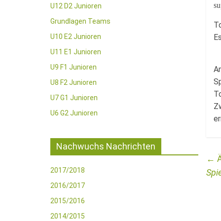
su
U12 D2 Junioren
Grundlagen Teams
To
U10 E2 Junioren
Es
U11 E1 Junioren
U9 F1 Junioren
A
Sp
U8 F2 Junioren
To
U7 G1 Junioren
Zw
U6 G2 Junioren
er
Nachwuchs Nachrichten
←
2017/2018
Spie
2016/2017
2015/2016
2014/2015