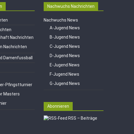
n
Nachwuchs Nachrichten
hten
Nachwuchs News
A-Jugend News
ichten
B-Jugend News
haft Nachrichten
C-Jugend News
en Nachrichten
D-Jugend News
d Damenfussball
E-Jugend News
F-Jugend News
G-Jugend News
er-Pfingstturnier
or Masters
nier
Abonnieren
RSS – Beiträge