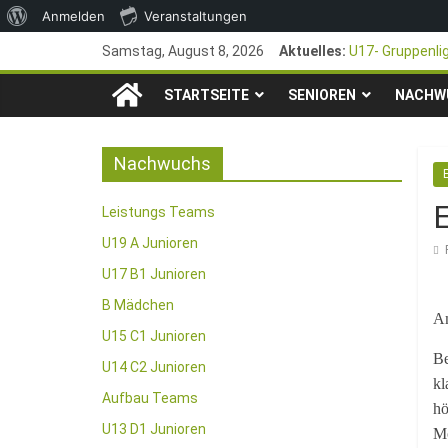
Über
Anmelden
Veranstaltungen
Zum
WordPress
Samstag, August 8, 2026
Aktuelles:
U17- Gruppenli
Inhalt
*U17-Junioren s
TSG
springen
STARTSEITE
SENIOREN
47. Otto Walter
NACHW
1. Mai – Chari
1846
Pfingstturnier 
Nachwuchs
e.V.
E
Leistungs Teams
Mainz-
U19 A Junioren
U17 B1 Junioren
Kastel
B Mädchen
Am
U15 C1 Junioren
Fussballabteilung
Be
U14 C2 Junioren
kl
Aufbau Teams
hö
U13 D1 Junioren
Mo