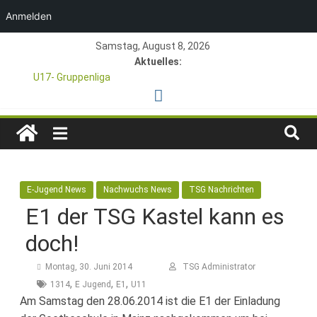
Anmelden
Zum
Samstag, August 8, 2026
Inhalt
Aktuelles:
springen
U17- Gruppenliga
*U17-Junioren steigen in die Gruppenliga auf*
47. Otto Walter Pfingstturnier der TSG Kastel
TSG
1. Mai – Charity-Fußballturnier für Hobbymannschaften
Pfingstturnier 23. – 24.05.2026 – Restplätze noch frei
1846
E-Jugend News
Nachwuchs News
TSG Nachrichten
e.V.
E1 der TSG Kastel kann es
doch!
Mainz-
Montag, 30. Juni 2014
TSG Administrator
Kastel
,
,
,
1314
E Jugend
E1
U11
Am Samstag den 28.06.2014 ist die E1 der Einladung