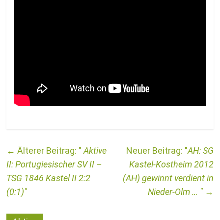
←
Aktive
AH: SG
II: Portugiesischer SV II –
Kastel-Kostheim 2012
TSG 1846 Kastel II 2:2
(AH) gewinnt verdient in
(0:1)
Nieder-Olm …
→