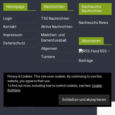
Homepage
Nachrichten
Nachwuchs
Nachrichten
Login
TSG Nachrichten
Nachwuchs News
Kontakt
Aktive Nachrichten
Impressum
Mädchen- und
Damenfussball
Abonnieren
Datenschutz
Allgemein
RSS –
Turniere
Beiträge
Privacy & Cookies: This site uses cookies. By continuing to use this
website, you agree to their use.
To find out more, including how to control cookies, see here:
Cookie-
Richtlinie
Copyright © 2026
TSG 1846 e.V. Mainz-Kastel
. Alle Rechte
vorbehalten.
Theme:
ColorMag
von ThemeGrill. Bereitgestellt von
WordPress
.