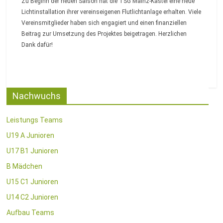
Zu Beginn der neuen Saison hat die TSG Mainz-Kastel eine neue
Lichtinstallation ihrer vereinseigenen Flutlichtanlage erhalten. Viele
Vereinsmitglieder haben sich engagiert und einen finanziellen
Beitrag zur Umsetzung des Projektes beigetragen. Herzlichen
Dank dafür!
Nachwuchs
Leistungs Teams
U19 A Junioren
U17 B1 Junioren
B Mädchen
U15 C1 Junioren
U14 C2 Junioren
Aufbau Teams