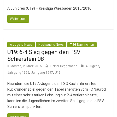
Fussballabteilung
A Junioren (U19) – Kreisliga Wiesbaden 2015/2016
Weiterlesen
A-Jugend News
Nachwuchs News
TSG Nachrichten
U19: 6-4 Sieg gegen den FSV
Schierstein 08
,
Montag, 2. März 2015
Heiner Heggemann
A Jugend
,
,
Jahrgang 1996
Jahrgang 1997
U19
Nachdem die U19 A-Jugend der TSG Kastel ihr erstes
Rückrundenspiel gegen den Tabellenersten vom FC Naurod
mit einer sehr starken Leistung nur 2-4 verloren hatte,
konnten die Jugendlichen im zweiten Spiel gegen den FSV
Schierstein punkten.