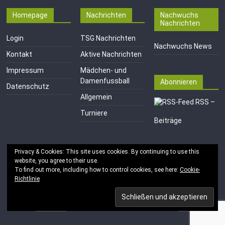
Homepage
Nachrichten
Nachwuchs
Nachrichten
Login
TSG Nachrichten
Nachwuchs News
Kontakt
Aktive Nachrichten
Impressum
Mädchen- und
Damenfussball
Abonnieren
Datenschutz
Allgemein
RSS –
Turniere
Beiträge
Privacy & Cookies: This site uses cookies. By continuing to use this
website, you agree to their use.
To find out more, including how to control cookies, see here:
Cookie-
Richtlinie
Copyright © 2026
TSG 1846 e.V. Mainz-Kastel
. Alle Rechte
vorbehalten.
Theme:
ColorMag
von ThemeGrill. Bereitgestellt von
WordPress
.