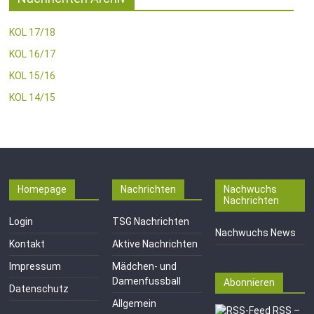
KOL 17/18
KOL 16/17
KOL 15/16
KOL 14/15
Homepage
Nachrichten
Nachwuchs
Nachrichten
Login
TSG Nachrichten
Nachwuchs News
Kontakt
Aktive Nachrichten
Impressum
Mädchen- und
Damenfussball
Abonnieren
Datenschutz
Allgemein
RSS –