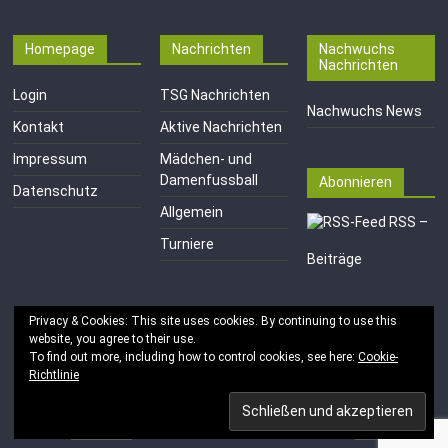
Homepage
Nachrichten
Nachwuchs
Nachrichten
Login
TSG Nachrichten
Nachwuchs News
Kontakt
Aktive Nachrichten
Impressum
Mädchen- und
Damenfussball
Abonnieren
Datenschutz
Allgemein
RSS –
Turniere
Beiträge
Privacy & Cookies: This site uses cookies. By continuing to use this
website, you agree to their use.
To find out more, including how to control cookies, see here:
Cookie-
Richtlinie
Copyright © 2026
TSG 1846 e.V. Mainz-Kastel
. Alle Rechte
vorbehalten.
Theme:
ColorMag
von ThemeGrill. Bereitgestellt von
WordPress
.