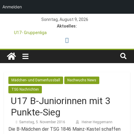
Anmelden
Zum
Sonntag, August 9, 2026
Inhalt
Aktuelles:
springen
U17- Gruppenliga
*U17-Junioren steigen in die Gruppenliga auf*
47. Otto Walter Pfingstturnier der TSG Kastel
TSG
1. Mai – Charity-Fußballturnier für Hobbymannschaften
Pfingstturnier 23. – 24.05.2026 – Restplätze noch frei
1846
Mädchen- und Damenfussball
Nachwuchs News
e.V.
TSG Nachrichten
U17 B-Juniorinnen mit 3
Mainz-
Punkte-Sieg
Kastel
Samstag, 5. November 2016
Heiner Heggemann
Die B-Mädchen der TSG 1846 Mainz-Kastel schaffen