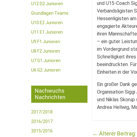
und U15-Coach Sig
U12 D2 Junioren
Verbandsligisten S
Grundlagen Teams
Hessenligisten am
U10 E2 Junioren
engagierte Akteure
U11 E1 Junioren
ihren Mannschaften
– ein guter Leistu
U9 F1 Junioren
im Vordergrund sta
U8 F2 Junioren
Schnelligkeit ihre
U7 G1 Junioren
beeindruckten. Fü
U6 G2 Junioren
Einheiten in der Vo
Ein großer Dank ge
Nachwuchs
Organisation Siggi
Nachrichten
und Niklas Skorup
Andrea Hellwig, Ma
2017/2018
2016/2017
2015/2016
←