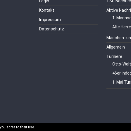
Login
TSG Nachric
Kontakt
Aktive Nachr
1. Mannsc
Impressum
Alte Herr
Datenschutz
Mädchen- un
Allgemein
Turniere
Otto-Walt
46er Indo
1. Mai Tur
you agree to their use.
echte vorbehalten.