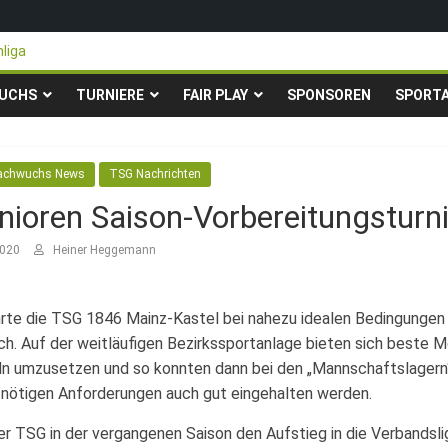
liga
n steigen in die Gruppenliga auf*
ter Pfingstturnier der TSG Kastel
UCHS
TURNIERE
FAIR PLAY
SPONSOREN
SPORT
rity-Fußballturnier für Hobbymannschaften
r 23. – 24.05.2026 – Restplätze noch frei
achwuchs News
TSG Nachrichten
ioren Saison-Vorbereitungsturni
2020
Heiner Heggemann
te die TSG 1846 Mainz-Kastel bei nahezu idealen Bedingungen e
h. Auf der weitläufigen Bezirkssportanlage bieten sich beste 
n umzusetzen und so konnten dann bei den „Mannschaftslagern“
 nötigen Anforderungen auch gut eingehalten werden.
r TSG in der vergangenen Saison den Aufstieg in die Verbandsl