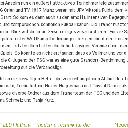
gi Anselm nun ein äußerst attraktives Teilnehmerfeld zusamme
G Orlen und TV 1817 Mainz waren mit JFV Viktoria Fulda, dem K
 Start. So kam es dann auch zu den erhofft, intensiven Begegnu
 und temporeichen, schnellen Fußball sahen. Die Trainer nutzten 
 mit Blick auf die neue Saison einiges auszuprobieren. Für die S
ngstest unter Wettkampfbedingungen, bei dem nicht der Turniers
nden. Letztendlich hatten die höherklassigen Vereine dann abe
s Spiels. So konnte es nicht erstaunen, dass es Vellmar und vor a
r die C-Jugend der TSG war es eine gute Standort-Bestimmung 
rbereitung auf die Verbandsliga.
ht an die freiwilligen Helfer, die zum reibungslosen Ablauf des T
 Anselm, Turnierleitung Heiner Heggemann und Faissal Dahou, als 
 sowie diverse Ordner aus dem Trainerteam der TSG und den Elt
ra Schmelz und Tanja Kurz.
LED Flutlicht – moderne Technik für die