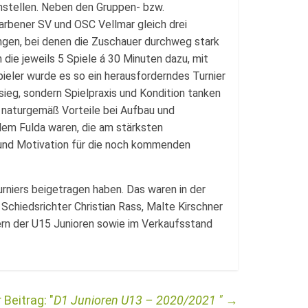
nstellen. Neben den Gruppen- bzw.
arbener SV und OSC Vellmar gleich drei
ngen, bei denen die Zuschauer durchweg stark
die jeweils 5 Spiele á 30 Minuten dazu, mit
pieler wurde es so ein herausforderndes Turnier
ieg, sondern Spielpraxis und Kondition tanken
r naturgemäß Vorteile bei Aufbau und
llem Fulda waren, die am stärksten
und Motivation für die noch kommenden
urniers beigetragen haben. Das waren in der
Schiedsrichter Christian Rass, Malte Kirschner
ern der U15 Junioren sowie im Verkaufsstand
D1 Junioren U13 – 2020/2021
→