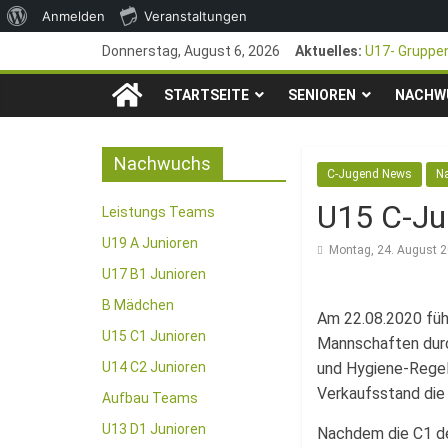
Über
Anmelden
Veranstaltungen
Zum
WordPress
Donnerstag, August 6, 2026
Aktuelles:
U17- Gruppen
Inhalt
*U17-Juniore
TSG
springen
STARTSEITE
SENIOREN
47. Otto Wal
NACHW
1. Mai – Cha
1846
Pfingstturnie
Nachwuchs
C-Jugend News
N
e.V.
U15 C-Jun
Leistungs Teams
Mainz-
U19 A Junioren
Montag, 24. August 
U17 B1 Junioren
Kastel
B Mädchen
Am 22.08.2020 führ
U15 C1 Junioren
Mannschaften durc
Fussballabteilung
U14 C2 Junioren
und Hygiene-Regel
Verkaufsstand die
Aufbau Teams
U13 D1 Junioren
Nachdem die C1 de