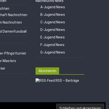
hten
Nachwuchs News
A-Jugend News
ichten
B-Jugend News
haft Nachrichten
C-Jugend News
en Nachrichten
D-Jugend News
d Damenfussball
E-Jugend News
F-Jugend News
G-Jugend News
er-Pfingstturnier
or Masters
nier
Abonnieren
RSS – Beiträge