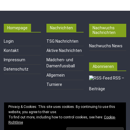
Homepage
Nachrichten
Nachwuchs
Nachrichten
Login
TSG Nachrichten
Nachwuchs News
Kontakt
Aktive Nachrichten
Impressum
Mädchen- und
Damenfussball
Abonnieren
Datenschutz
Allgemein
RSS –
Turniere
Beiträge
Privacy & Cookies: This site uses cookies. By continuing to use this
website, you agree to their use.
To find out more, including how to control cookies, see here:
Cookie-
Richtlinie
Copyright © 2026
TSG 1846 e.V. Mainz-Kastel
. Alle Rechte