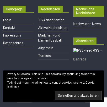
Homepage
Nachrichten
Nachwuchs
Nachrichten
Login
TSG Nachrichten
Nachwuchs News
Kontakt
Aktive Nachrichten
Impressum
Mädchen- und
Damenfussball
Abonnieren
Datenschutz
Allgemein
RSS –
Turniere
Beiträge
Privacy & Cookies: This site uses cookies. By continuing to use this
website, you agree to their use.
To find out more, including how to control cookies, see here:
Cookie-
Richtlinie
Copyright © 2026
TSG 1846 e.V. Mainz-Kastel
. Alle Rechte
vorbehalten.
Theme:
ColorMag
von ThemeGrill. Bereitgestellt von
WordPress
.