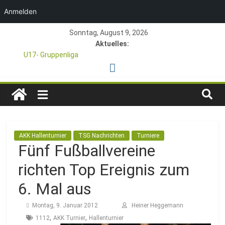
Anmelden
Zum
Sonntag, August 9, 2026
Inhalt
Aktuelles:
springen
U17- Gruppenliga
*U17-Junioren steigen in die Gruppenliga auf*
47. Otto Walter Pfingstturnier der TSG Kastel
TSG
1. Mai – Charity-Fußballturnier für Hobbymannschaften
Pfingstturnier 23. – 24.05.2026 – Restplätze noch frei
1846
AKK Hallenturnier
TSG Nachrichten
Turniere
e.V.
Fünf Fußballvereine
richten Top Ereignis zum
Mainz-
6. Mal aus
Kastel
Montag, 9. Januar 2012
Heiner Heggemann
,
,
1112
AKK Turnier
Hallenturnier