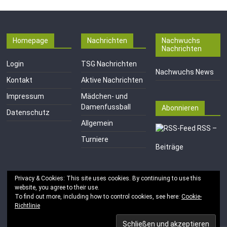
Homepage
Nachrichten
Nachwuchs
Nachrichten
Login
TSG Nachrichten
Nachwuchs News
Kontakt
Aktive Nachrichten
Impressum
Mädchen- und
Damenfussball
Abonnieren
Datenschutz
Allgemein
RSS –
Turniere
Beiträge
Privacy & Cookies: This site uses cookies. By continuing to use this
website, you agree to their use.
To find out more, including how to control cookies, see here:
Cookie-
Richtlinie
Copyright © 2026
TSG 1846 e.V. Mainz-Kastel
. Alle Rechte
vorbehalten.