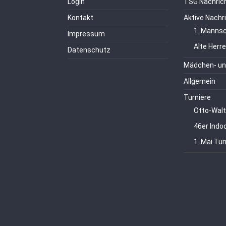
Login
TSG Nachric
Kontakt
Aktive Nachr
1. Mannsc
Impressum
Alte Herr
Datenschutz
Mädchen- un
Allgemein
Turniere
Otto-Walt
46er Indo
1. Mai Tur