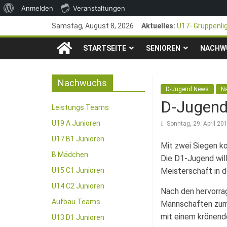
Über
Anmelden
Veranstaltungen
Zum
WordPress
Samstag, August 8, 2026
Aktuelles:
U17- Gruppenli
Inhalt
*U17-Junioren s
TSG
springen
STARTSEITE
SENIOREN
47. Otto Walter
NACHW
1. Mai – Chari
1846
Pfingstturnier 
Nachwuchs
D-Jugend News
N
e.V.
D-Jugend
Leistungs Teams
Mainz-
U19 A Junioren
Sonntag, 29. April 20
U17 B1 Junioren
Mit zwei Siegen k
Kastel
B Mädchen
Die D1-Jugend will
U15 C1 Junioren
Meisterschaft in d
Fussballabteilung
U14 C2 Junioren
Nach den hervorra
Aufbau Teams
Mannschaften zum 
mit einem krönend
U13 D1 Junioren