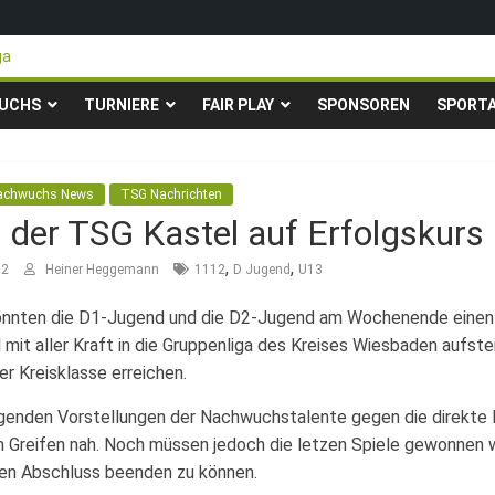
ga
teigen in die Gruppenliga auf*
 Pfingstturnier der TSG Kastel
UCHS
TURNIERE
FAIR PLAY
SPONSOREN
SPORT
ty-Fußballturnier für Hobbymannschaften
23. – 24.05.2026 – Restplätze noch frei
achwuchs News
TSG Nachrichten
 der TSG Kastel auf Erfolgskurs
,
,
12
Heiner Heggemann
1112
D Jugend
U13
onnten die D1-Jugend und die D2-Jugend am Wochenende einen g
 mit aller Kraft in die Gruppenliga des Kreises Wiesbaden aufs
er Kreisklasse erreichen.
genden Vorstellungen der Nachwuchstalente gegen die direkte K
Greifen nah. Noch müssen jedoch die letzen Spiele gewonnen we
en Abschluss beenden zu können.