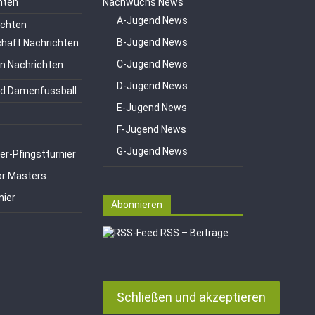
hten
Nachwuchs News
A-Jugend News
ichten
B-Jugend News
haft Nachrichten
C-Jugend News
en Nachrichten
D-Jugend News
d Damenfussball
E-Jugend News
F-Jugend News
G-Jugend News
er-Pfingstturnier
or Masters
nier
Abonnieren
RSS – Beiträge