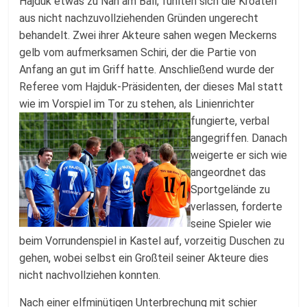
Hajduk etwas zu Nah am Ball, fühlten sich die Kroaten
aus nicht nachzuvollziehenden Gründen ungerecht
behandelt. Zwei ihrer Akteure sahen wegen Meckerns
gelb vom aufmerksamen Schiri, der die Partie von
Anfang an gut im Griff hatte. Anschließend wurde der
Referee vom Hajduk-Präsidenten, der dieses Mal statt
wie im Vorspiel im Tor zu stehen, als Linienrichter
fungierte, verbal
angegriffen. Danach
weigerte er sich wie
angeordnet das
Sportgelände zu
verlassen, forderte
seine Spieler wie
beim Vorrundenspiel in Kastel auf, vorzeitig Duschen zu
gehen, wobei selbst ein Großteil seiner Akteure dies
nicht nachvollziehen konnten.
Nach einer elfminütigen Unterbrechung mit schier