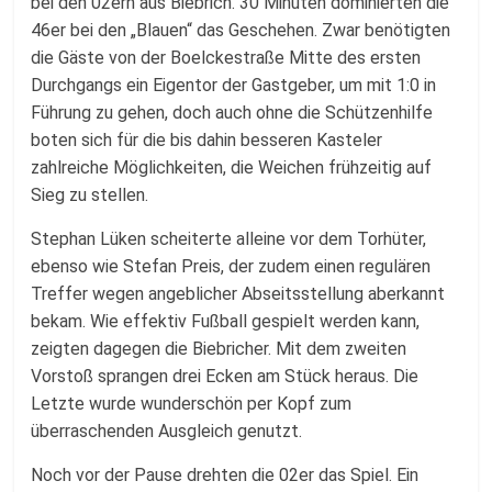
Fussballabteilung
bei den 02ern aus Biebrich. 30 Minuten dominierten die
46er bei den „Blauen“ das Geschehen. Zwar benötigten
die Gäste von der Boelckestraße Mitte des ersten
Durchgangs ein Eigentor der Gastgeber, um mit 1:0 in
Führung zu gehen, doch auch ohne die Schützenhilfe
boten sich für die bis dahin besseren Kasteler
zahlreiche Möglichkeiten, die Weichen frühzeitig auf
Sieg zu stellen.
Stephan Lüken scheiterte alleine vor dem Torhüter,
ebenso wie Stefan Preis, der zudem einen regulären
Treffer wegen angeblicher Abseitsstellung aberkannt
bekam. Wie effektiv Fußball gespielt werden kann,
zeigten dagegen die Biebricher. Mit dem zweiten
Vorstoß sprangen drei Ecken am Stück heraus. Die
Letzte wurde wunderschön per Kopf zum
überraschenden Ausgleich genutzt.
Noch vor der Pause drehten die 02er das Spiel. Ein