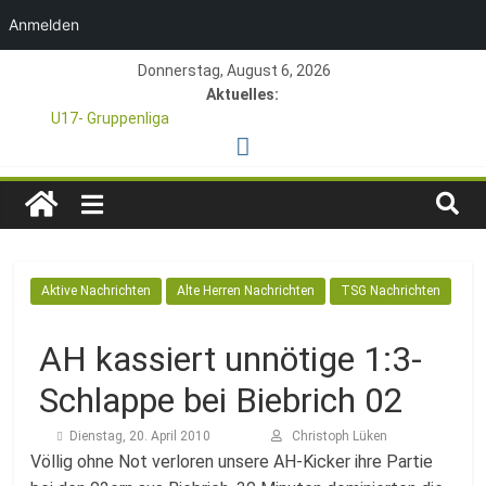
Anmelden
Zum
Donnerstag, August 6, 2026
Inhalt
Aktuelles:
springen
U17- Gruppenliga
*U17-Junioren steigen in die Gruppenliga auf*
47. Otto Walter Pfingstturnier der TSG Kastel
TSG
1. Mai – Charity-Fußballturnier für Hobbymannschaften
Pfingstturnier 23. – 24.05.2026 – Restplätze noch frei
1846
Aktive Nachrichten
Alte Herren Nachrichten
TSG Nachrichten
e.V.
AH kassiert unnötige 1:3-
Mainz-
Schlappe bei Biebrich 02
Kastel
Dienstag, 20. April 2010
Christoph Lüken
Völlig ohne Not verloren unsere AH-Kicker ihre Partie