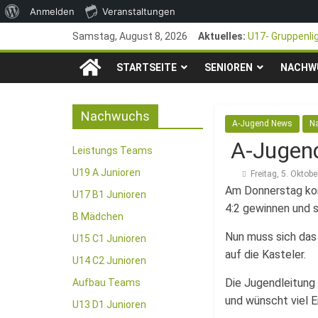
Über
Anmelden
Veranstaltungen
Zum
WordPress
Samstag, August 8, 2026
Aktuelles:
U17- Gruppenli
Inhalt
*U17-Junioren s
TSG
springen
STARTSEITE
SENIOREN
47. Otto Walter
NACHW
1. Mai – Chari
1846
Pfingstturnier 
Nachwuchs
A-Jugend News
N
e.V.
A-Jugend
Leistungs Teams
Mainz-
U19 A Junioren
Freitag, 5. Oktob
Am Donnerstag kon
U17 B1 Junioren
4:2 gewinnen und s
Kastel
B Mädchen
Nun muss sich das
U15 C1 Junioren
Fussballabteilung
auf die Kasteler.
U14 C2 Junioren
Die Jugendleitung 
Aufbau Teams
und wünscht viel E
U13 D1 Junioren