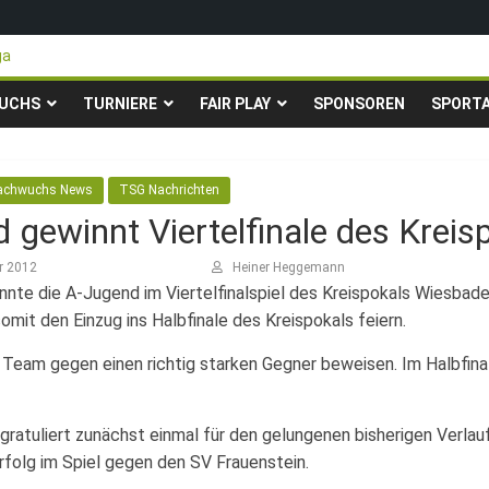
ga
teigen in die Gruppenliga auf*
 Pfingstturnier der TSG Kastel
UCHS
TURNIERE
FAIR PLAY
SPONSOREN
SPORT
ty-Fußballturnier für Hobbymannschaften
23. – 24.05.2026 – Restplätze noch frei
achwuchs News
TSG Nachrichten
 gewinnt Viertelfinale des Krei
er 2012
Heiner Heggemann
nte die A-Jugend im Viertelfinalspiel des Kreispokals Wiesbad
omit den Einzug ins Halbfinale des Kreispokals feiern.
 Team gegen einen richtig starken Gegner beweisen. Im Halbfin
gratuliert zunächst einmal für den gelungenen bisherigen Verlau
rfolg im Spiel gegen den SV Frauenstein.