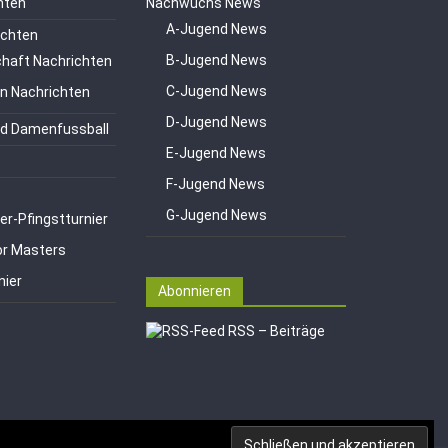
hten
Nachwuchs News
A-Jugend News
ichten
B-Jugend News
haft Nachrichten
C-Jugend News
en Nachrichten
D-Jugend News
d Damenfussball
E-Jugend News
F-Jugend News
G-Jugend News
er-Pfingstturnier
or Masters
nier
Abonnieren
RSS – Beiträge