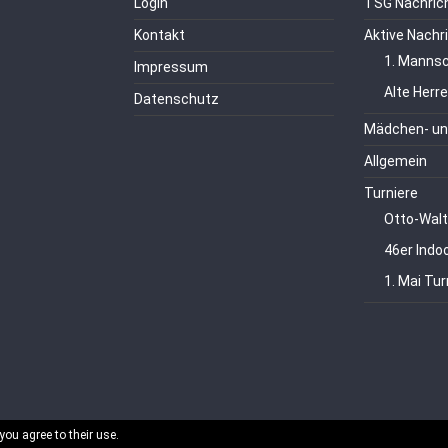
Login
TSG Nachric
Kontakt
Aktive Nachr
1. Mannsc
Impressum
Alte Herr
Datenschutz
Mädchen- un
Allgemein
Turniere
Otto-Walt
46er Indo
1. Mai Tur
you agree to their use.
echte vorbehalten.