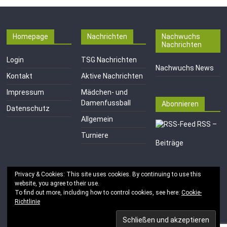
Homepage
Nachrichten
Nachwuchs
Nachrichten
Login
TSG Nachrichten
Nachwuchs News
Kontakt
Aktive Nachrichten
Impressum
Mädchen- und
Damenfussball
Abonnieren
Datenschutz
Allgemein
RSS –
Turniere
Beiträge
Privacy & Cookies: This site uses cookies. By continuing to use this
website, you agree to their use.
To find out more, including how to control cookies, see here:
Cookie-
Richtlinie
Copyright © 2026
TSG 1846 e.V. Mainz-Kastel
. Alle Rechte
vorbehalten.