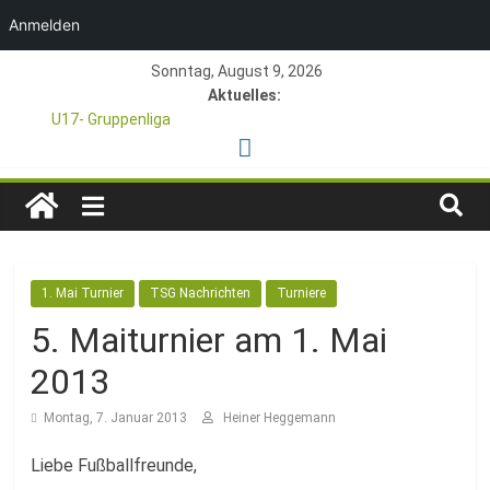
Anmelden
Zum
Sonntag, August 9, 2026
Inhalt
Aktuelles:
springen
U17- Gruppenliga
*U17-Junioren steigen in die Gruppenliga auf*
47. Otto Walter Pfingstturnier der TSG Kastel
TSG
1. Mai – Charity-Fußballturnier für Hobbymannschaften
Pfingstturnier 23. – 24.05.2026 – Restplätze noch frei
1846
1. Mai Turnier
TSG Nachrichten
Turniere
e.V.
5. Maiturnier am 1. Mai
Mainz-
2013
Montag, 7. Januar 2013
Heiner Heggemann
Kastel
Liebe Fußballfreunde,