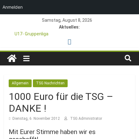
Anmelden
Zum
Samstag, August 8, 2026
Inhalt
Aktuelles:
springen
U17- Gruppenliga
*U17-Junioren steigen in die Gruppenliga auf*
47. Otto Walter Pfingstturnier der TSG Kastel
TSG
1. Mai – Charity-Fußballturnier für Hobbymannschaften
Pfingstturnier 23. – 24.05.2026 – Restplätze noch frei
1846
Allgemein
TSG Nachrichten
e.V.
1000 Euro für die TSG –
Mainz-
DANKE !
Dienstag, 6. November 2012
TSG Administrator
Kastel
Mit Eurer Stimme haben wir es