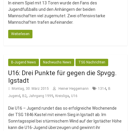
In einem Spiel mit 13 Toren wurde den Fans des
Jugendfußballs und den Anhängern der beiden
Mannschaften viel zugemutet. Zwei offensivstarke
Mannschaften trafen aufeinander.
Weiterlesen
B-Jugend News
Nachwuchs News
TSG Nachrichten
U16: Drei Punkte für gegen die Spvgg.
Igstadt
,
Montag, 30. März 2015
Heiner Heggemann
1314
B
,
,
,
,
Jugend
B2
Jahrgang 1999
Kreisliga
U16
Die U16 – Jugend rundet das so erfolgreiche Wochenende
der TSG 1846 Kastel mit einem Sieg in Igstadt ab. Im
Sonntagsspiel bei stürmischem Wind auf der Igstädter Höhe
kann die U16-Jugend überzeugen und gewinnt ihr