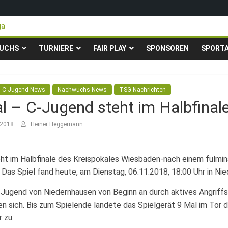
ga
teigen in die Gruppenliga auf*
 Pfingstturnier der TSG Kastel
UCHS
TURNIERE
FAIR PLAY
SPONSOREN
SPORT
ty-Fußballturnier für Hobbymannschaften
23. – 24.05.2026 – Restplätze noch frei
C-Jugend News
Nachwuchs News
TSG Nachrichten
l – C-Jugend steht im Halbfinal
 2018
Heiner Heggemann
ht im Halbfinale des Kreispokales Wiesbaden-
nach einem fulmi
Das Spiel fand heute, am Dienstag, 06.11.2018, 18:00 Uhr in Nie
Jugend von Niedernhausen von Beginn an durch aktives Angriffs
 sich. Bis zum Spielende landete das Spielgerät 9 Mal im Tor de
 zu.