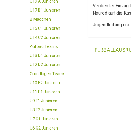
U19 A Junioren
Verdienter Einzug 
U17 B1 Junioren
Naurod auf die Kas
B Mädchen
Jugendleitung und 
U15 C1 Junioren
U14 C2 Junioren
Aufbau Teams
←
FUßBALLAUSRÜS
U13 D1 Junioren
U12 D2 Junioren
Grundlagen Teams
U10 E2 Junioren
U11 E1 Junioren
U9 F1 Junioren
U8 F2 Junioren
U7 G1 Junioren
U6 G2 Junioren