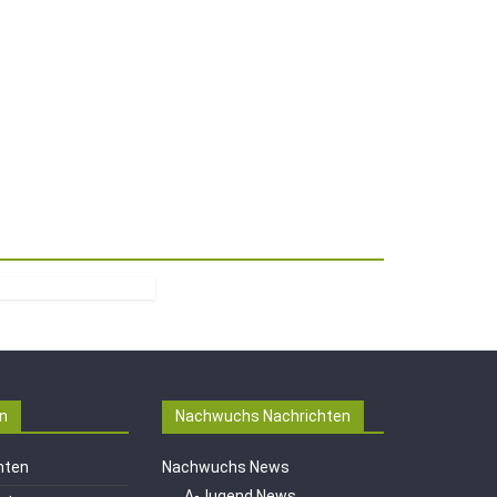
n
Nachwuchs Nachrichten
hten
Nachwuchs News
A-Jugend News