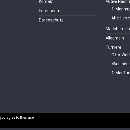
Kontakt
Aktive Nachr
1. Mannsc
Impressum
Alte Herr
Datenschutz
Mädchen- un
Allgemein
Turniere
Otto-Walt
46er Indo
1. Mai Tur
you agree to their use.
echte vorbehalten.
ordPress
.