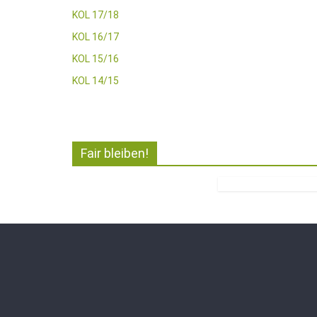
KOL 17/18
KOL 16/17
KOL 15/16
KOL 14/15
Fair bleiben!