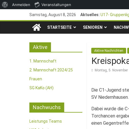
Über
Anmelden
Veranstaltungen
Zum
WordPress
Samstag, August 8, 2026
Aktuelles:
U17- Gruppenli
Inhalt
*U17-Junioren s
TSG
springen
STARTSEITE
SENIOREN
47. Otto Walter
NACHW
1. Mai – Chari
1846
Pfingstturnier 
Aktive
Aktive Nachrichten
e.V.
Kreispoka
1. Mannschaft
Mainz-
2. Mannschaft 2024/25
Montag, 5. November
Frauen
Kastel
SG KaKo (AH)
Die C1-Jugend ste
SV Niedernhausen. 
Fussballabteilung
Nachwuchs
Dabei wurde die C-
Torchancen ergaben
Leistungs Teams
einen Gegentreffer