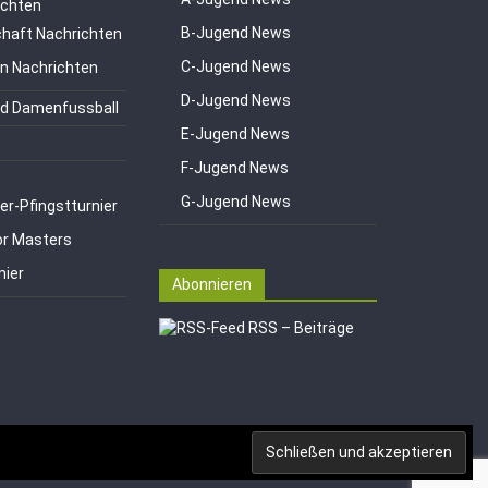
ichten
B-Jugend News
haft Nachrichten
C-Jugend News
en Nachrichten
D-Jugend News
d Damenfussball
E-Jugend News
F-Jugend News
G-Jugend News
er-Pfingstturnier
or Masters
nier
Abonnieren
RSS – Beiträge