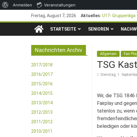
Über
Anmelden
Veranstaltungen
Zum
WordPress
Freitag, August 7, 2026
Aktuelles:
U17- Gruppenliga
Inhalt
*U17-Junioren ste
TSG
springen
STARTSEITE
SENIOREN
47. Otto Walter P
NACHW
1. Mai – Charity-
1846
Pfingstturnier 23
Nachrichten Archiv
Allgemein
Fair Pla
e.V.
TSG Kast
2017/2018
Mainz-
2016/2017
Dienstag, 1. Septemb
2015/2016
Kastel
2014/2015
Wir, die TSG 1846 
2013/2014
Fairplay und gegen
Fussballabteilung
tatenlos zu, wenn 
2012/2013
fremdenfeindlichen
2011/2012
beleidigen oder kö
2010/2011