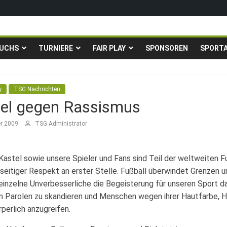
igen in die Gruppenliga auf*
fingstturnier der TSG Kastel
UCHS
TURNIERE
FAIR PLAY
SPONSOREN
SPORT
Fußballturnier für Hobbymannschaften
. – 24.05.2026 – Restplätze noch frei
y
TSG Nachrichten
el gegen Rassismus
er 2009
TSG Administrator
Kastel sowie unsere Spieler und Fans sind Teil der weltweiten Fu
seitiger Respekt an erster Stelle. Fußball überwindet Grenzen u
einzelne Unverbesserliche die Begeisterung für unseren Sport d
 Parolen zu skandieren und Menschen wegen ihrer Hautfarbe, Her
rperlich anzugreifen.