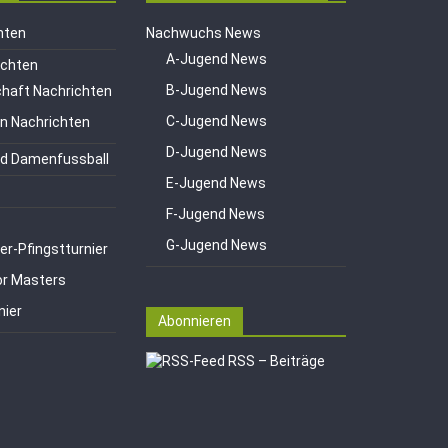
hten
Nachwuchs News
A-Jugend News
ichten
B-Jugend News
haft Nachrichten
C-Jugend News
en Nachrichten
D-Jugend News
d Damenfussball
E-Jugend News
F-Jugend News
G-Jugend News
er-Pfingstturnier
or Masters
nier
Abonnieren
RSS – Beiträge