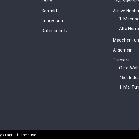
Login
TSG Nachric
Kontakt
Aktive Nachr
1. Mannsc
Impressum
Alte Herr
Datenschutz
Mädchen- un
Allgemein
Turniere
Otto-Walt
46er Indo
1. Mai Tur
you agree to their use.
echte vorbehalten.