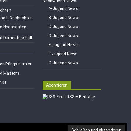
hten
Nachwuchs News
A-Jugend News
ichten
B-Jugend News
haft Nachrichten
C-Jugend News
en Nachrichten
D-Jugend News
d Damenfussball
E-Jugend News
F-Jugend News
G-Jugend News
er-Pfingstturnier
or Masters
nier
Abonnieren
RSS – Beiträge