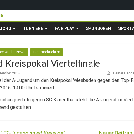
ga
teigen in die Gruppenliga auf*
 Pfingstturnier der TSG Kastel
UCHS
TURNIERE
FAIR PLAY
SPONSOREN
SPORT
ty-Fußballturnier für Hobbymannschaften
23. – 24.05.2026 – Restplätze noch frei
achwuchs News
TSG Nachrichten
 Kreispokal Viertelfinale
ptember 2016
Heiner Heg
piel der A-Jugend um den Kreispokal Wiesbaden gegen den Top-
016, 19:00 Uhr terminiert.
schungserfolg gegen SC Klarenthal steht die A-Jugend im Viert
nend gestalten.
E1-Jugend spielt Kreisliga