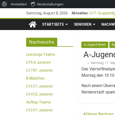
Über
Anmelden
Veranstaltungen
Zum
WordPress
Samstag, August 8, 2026
Aktuelles:
U17- Gruppenli
Inhalt
*U17-Junioren s
TSG
springen
STARTSEITE
SENIOREN
47. Otto Walter
NACHW
1. Mai – Chari
1846
Pfingstturnier 
Nachwuchs
A-Jugend News
N
e.V.
A-Jugend
Leistungs Teams
Mainz-
U19 A Junioren
Samstag, 17. Se
Das Viertelfinals
U17 B1 Junioren
Montag den 10.10.2
Kastel
B Mädchen
Nach einem Überra
U15 C1 Junioren
Fussballabteilung
Nordenstadt span
U14 C2 Junioren
Aufbau Teams
U13 D1 Junioren
←