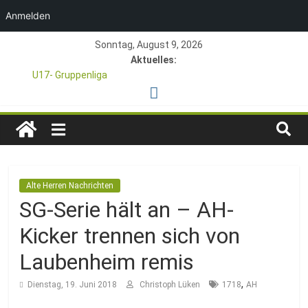
Anmelden
Zum
Sonntag, August 9, 2026
Inhalt
Aktuelles:
springen
U17- Gruppenliga
*U17-Junioren steigen in die Gruppenliga auf*
47. Otto Walter Pfingstturnier der TSG Kastel
TSG
1. Mai – Charity-Fußballturnier für Hobbymannschaften
Pfingstturnier 23. – 24.05.2026 – Restplätze noch frei
1846
Alte Herren Nachrichten
e.V.
SG-Serie hält an – AH-
Kicker trennen sich von
Mainz-
Laubenheim remis
Kastel
,
Dienstag, 19. Juni 2018
Christoph Lüken
1718
AH