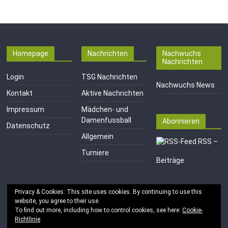
Homepage
Nachrichten
Nachwuchs
Nachrichten
Login
TSG Nachrichten
Nachwuchs News
Kontakt
Aktive Nachrichten
Impressum
Mädchen- und
Damenfussball
Abonnieren
Datenschutz
Allgemein
RSS –
Turniere
Beiträge
Privacy & Cookies: This site uses cookies. By continuing to use this
website, you agree to their use.
To find out more, including how to control cookies, see here:
Cookie-
Richtlinie
Copyright © 2026
TSG 1846 e.V. Mainz-Kastel
. Alle Rechte