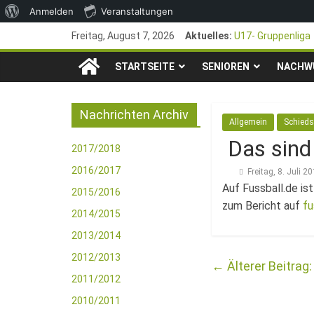
Über
Anmelden
Veranstaltungen
Zum
WordPress
Freitag, August 7, 2026
Aktuelles:
U17- Gruppenliga
Inhalt
*U17-Junioren ste
TSG
springen
STARTSEITE
SENIOREN
47. Otto Walter P
NACHW
1. Mai – Charity-
1846
Pfingstturnier 23
Nachrichten Archiv
Allgemein
Schieds
e.V.
Das sind
2017/2018
Mainz-
2016/2017
Freitag, 8. Juli 2
Auf Fussball.de is
2015/2016
zum Bericht auf
fu
Kastel
2014/2015
2013/2014
Fussballabteilung
2012/2013
←
2011/2012
2010/2011