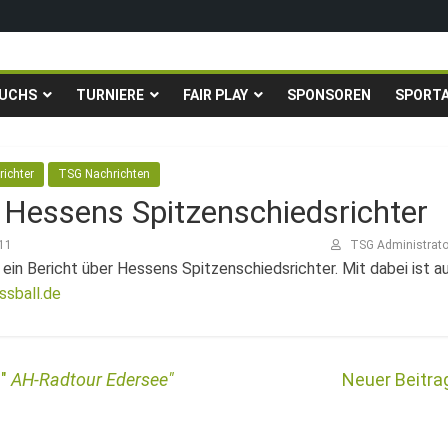
igen in die Gruppenliga auf*
fingstturnier der TSG Kastel
UCHS
TURNIERE
FAIR PLAY
SPONSOREN
SPORT
Fußballturnier für Hobbymannschaften
. – 24.05.2026 – Restplätze noch frei
richter
TSG Nachrichten
 Hessens Spitzenschiedsrichter
011
TSG Administrato
t ein Bericht über Hessens Spitzenschiedsrichter. Mit dabei ist 
ssball.de
AH-Radtour Edersee