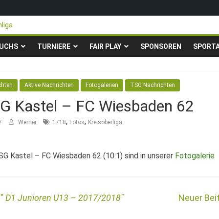
liga
n steigen in die Gruppenliga auf*
ter Pfingstturnier der TSG Kastel
UCHS
TURNIERE
FAIR PLAY
SPONSOREN
SPORT
rity-Fußballturnier für Hobbymannschaften
r 23. – 24.05.2026 – Restplätze noch frei
chten
Aktive Nachrichten
Fotogalerien
TSG Nachrichten
TSG Kastel – FC Wiesbaden 62
,
,
7
Werner
1718
Fotos
Kreisoberliga
SG Kastel – FC Wiesbaden 62 (10:1) sind in unserer
Fotogalerie
D1 Junioren U13 – 2017/2018