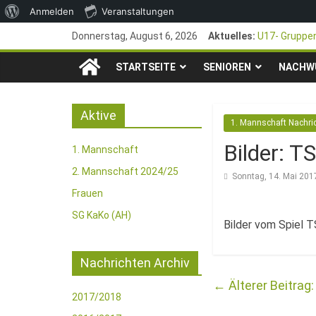
Über
Anmelden
Veranstaltungen
Zum
WordPress
Donnerstag, August 6, 2026
Aktuelles:
U17- Gruppen
Inhalt
*U17-Juniore
TSG
springen
STARTSEITE
SENIOREN
47. Otto Wal
NACHW
1. Mai – Cha
1846
Pfingstturnie
Aktive
1. Mannschaft Nachri
e.V.
Bilder: 
1. Mannschaft
Mainz-
2. Mannschaft 2024/25
Sonntag, 14. Mai 201
Frauen
Kastel
SG KaKo (AH)
Bilder vom Spiel T
Fussballabteilung
Nachrichten Archiv
←
2017/2018