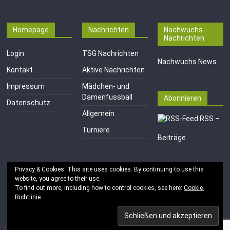
Homepage
Nachrichten
Nachwuchs
Nachrichten
Login
TSG Nachrichten
Nachwuchs News
Kontakt
Aktive Nachrichten
Impressum
Mädchen- und
Damenfussball
Abonnieren
Datenschutz
Allgemein
RSS –
Turniere
Beiträge
Privacy & Cookies: This site uses cookies. By continuing to use this
website, you agree to their use.
To find out more, including how to control cookies, see here:
Cookie-
Richtlinie
Copyright © 2026
TSG 1846 e.V. Mainz-Kastel
. Alle Rechte
vorbehalten.
Theme:
ColorMag
von ThemeGrill. Bereitgestellt von
WordPress
.