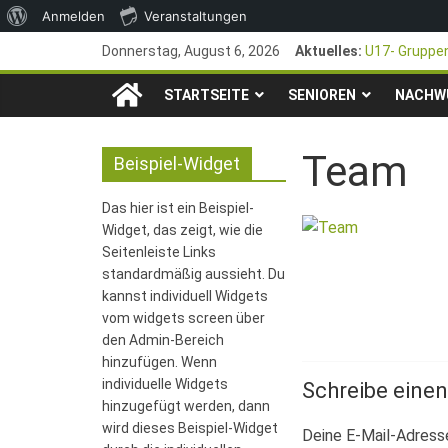
Über
Anmelden
Veranstaltungen
Zum
WordPress
Donnerstag, August 6, 2026
Aktuelles:
U17- Gruppen
Inhalt
*U17-Juniore
TSG
springen
STARTSEITE
SENIOREN
47. Otto Wal
NACHW
1. Mai – Cha
1846
Pfingstturnie
Team
Beispiel-Widget
e.V.
Das hier ist ein Beispiel-
Widget, das zeigt, wie die
Mainz-
Seitenleiste Links
standardmäßig aussieht. Du
kannst individuell Widgets
Kastel
vom widgets screen über
den Admin-Bereich
Fussballabteilung
hinzufügen. Wenn
individuelle Widgets
Schreibe eine
hinzugefügt werden, dann
wird dieses Beispiel-Widget
Deine E-Mail-Adresse