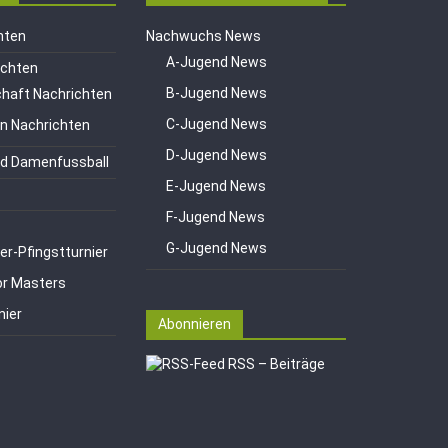
hten
Nachwuchs News
A-Jugend News
ichten
B-Jugend News
haft Nachrichten
C-Jugend News
en Nachrichten
D-Jugend News
d Damenfussball
E-Jugend News
F-Jugend News
G-Jugend News
er-Pfingstturnier
or Masters
nier
Abonnieren
RSS – Beiträge