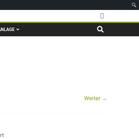
ANLAGE
Weiter →
rt