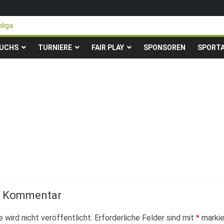
liga
n steigen in die Gruppenliga auf*
ter Pfingstturnier der TSG Kastel
UCHS
TURNIERE
FAIR PLAY
SPONSOREN
SPORT
rity-Fußballturnier für Hobbymannschaften
r 23. – 24.05.2026 – Restplätze noch frei
n Kommentar
 wird nicht veröffentlicht.
Erforderliche Felder sind mit
*
markie