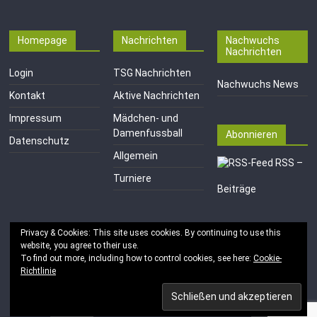
Homepage
Nachrichten
Nachwuchs
Nachrichten
Login
TSG Nachrichten
Nachwuchs News
Kontakt
Aktive Nachrichten
Impressum
Mädchen- und
Damenfussball
Abonnieren
Datenschutz
Allgemein
RSS –
Turniere
Beiträge
Privacy & Cookies: This site uses cookies. By continuing to use this
website, you agree to their use.
To find out more, including how to control cookies, see here:
Cookie-
Richtlinie
Copyright © 2026
TSG 1846 e.V. Mainz-Kastel
. Alle Rechte
vorbehalten.
Theme:
ColorMag
von ThemeGrill. Bereitgestellt von
WordPress
.